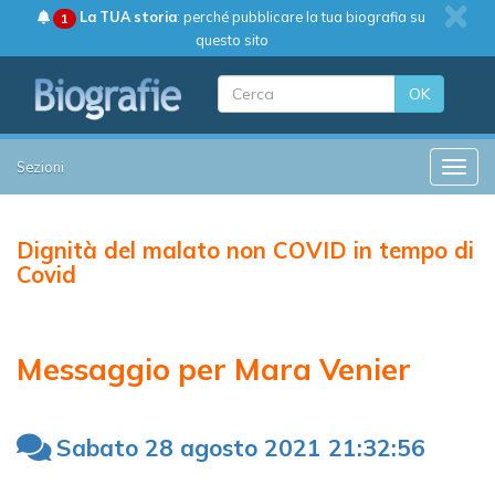
La TUA storia
: perché pubblicare la tua biografia su
1
questo sito
OK
Sezioni
Toggle
Dignità del malato non COVID in tempo di
Covid
Messaggio per Mara Venier
Sabato 28 agosto 2021 21:32:56