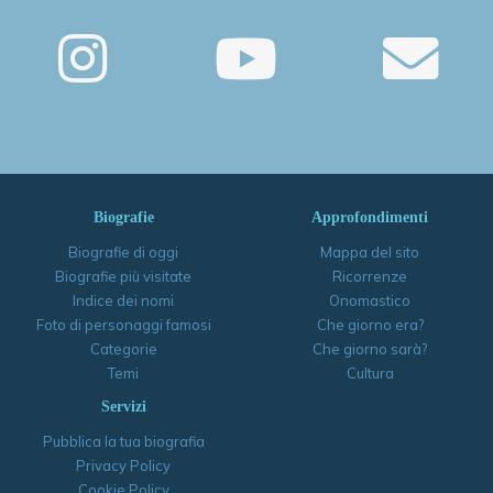
Biografie
Approfondimenti
Biografie di oggi
Mappa del sito
Biografie più visitate
Ricorrenze
Indice dei nomi
Onomastico
Foto di personaggi famosi
Che giorno era?
Categorie
Che giorno sarà?
Temi
Cultura
Servizi
Pubblica la tua biografia
Privacy Policy
Cookie Policy