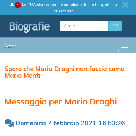
La TUA storia
: perché pubblicare la tua biografia su
1
questo sito
OK
Sezioni
Toggle
Spero che Mario Draghi non faccia come
Mario Monti
Messaggio per Mario Draghi
Domenica 7 febbraio 2021 16:53:26