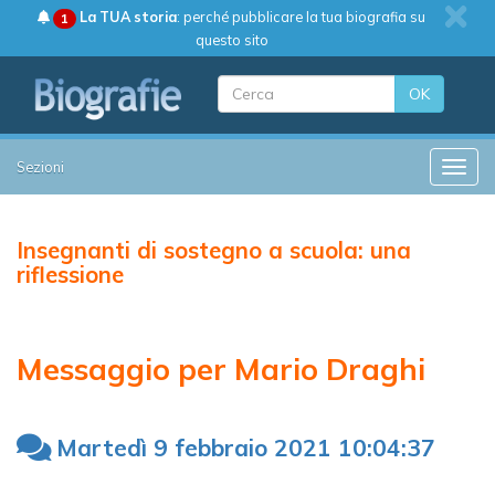
La TUA storia
: perché pubblicare la tua biografia su
1
questo sito
OK
Sezioni
Toggle
Insegnanti di sostegno a scuola: una
riflessione
Messaggio per Mario Draghi
Martedì 9 febbraio 2021 10:04:37