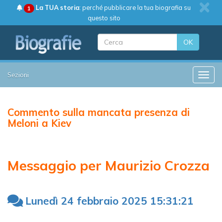
La TUA storia
: perché pubblicare la tua biografia su
1
questo sito
OK
Sezioni
Toggle
Commento sulla mancata presenza di
Meloni a Kiev
Messaggio per Maurizio Crozza
Lunedì 24 febbraio 2025 15:31:21