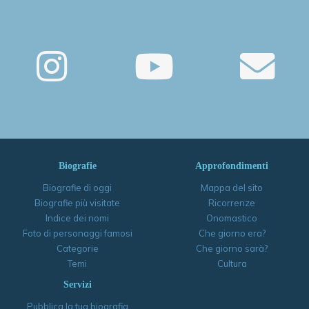
Biografie
Approfondimenti
Biografie di oggi
Mappa del sito
Biografie più visitate
Ricorrenze
Indice dei nomi
Onomastico
Foto di personaggi famosi
Che giorno era?
Categorie
Che giorno sarà?
Temi
Cultura
Servizi
Pubblica la tua biografia