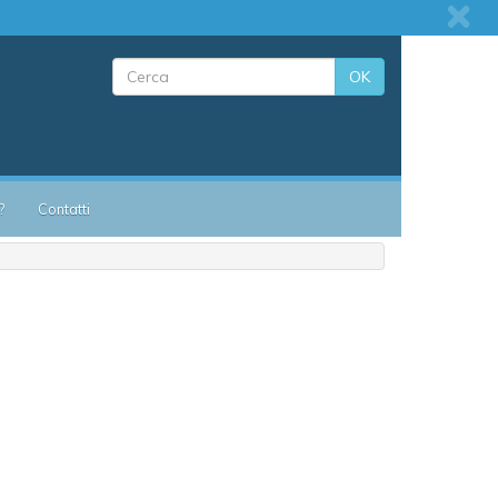
OK
?
Contatti