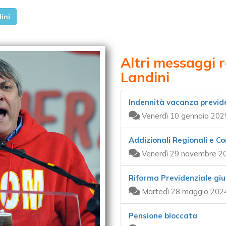
ini
Altri messaggi r
Landini
Indennità vacanza previd
Venerdì 10 gennaio 202
Addizionali Regionali e C
Venerdì 29 novembre 20
Riforma Previdenziale gi
Martedì 28 maggio 2024
Pensione bloccata