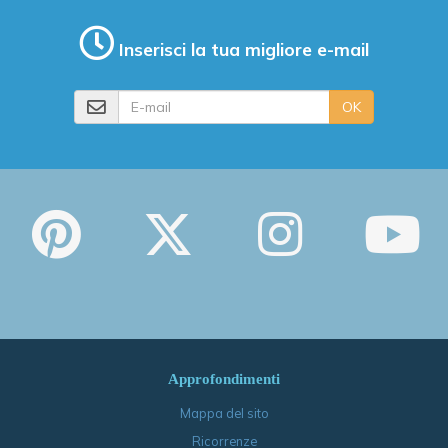
Inserisci la tua migliore e-mail
E-mail
OK
Approfondimenti
Mappa del sito
Ricorrenze