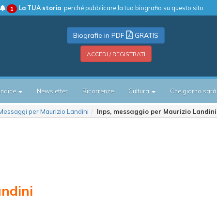
La TUA storia
: perché pubblicare la tua biografia su questo sito
1
Biografie in PDF
GRATIS
ACCEDI / REGISTRATI
Indice
Newsletter
Ricorrenze
Cultura
Che giorno sarà
Messaggi per Maurizio Landini
Inps, messaggio per Maurizio Landini
ndini