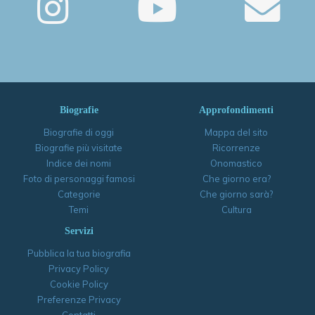
Biografie
Approfondimenti
Biografie di oggi
Mappa del sito
Biografie più visitate
Ricorrenze
Indice dei nomi
Onomastico
Foto di personaggi famosi
Che giorno era?
Categorie
Che giorno sarà?
Temi
Cultura
Servizi
Pubblica la tua biografia
Privacy Policy
Cookie Policy
Preferenze Privacy