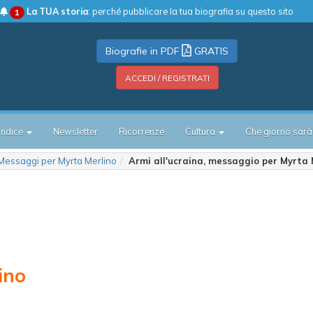
La TUA storia
: perché pubblicare la tua biografia su questo sito
1
Biografie in PDF
GRATIS
ACCEDI / REGISTRATI
Indice
Newsletter
Ricorrenze
Cultura
Che giorno sarà
Messaggi per Myrta Merlino
Armi all'ucraina, messaggio per Myrta 
ino