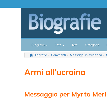
Biografie
Foto
Temi
Categorie
Biografie
Commenti
Messaggi in evidenza
Armi all'ucraina
Messaggio per Myrta Merl