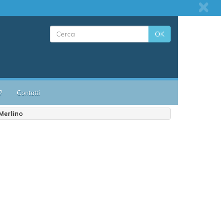
OK
?
Contatti
Merlino