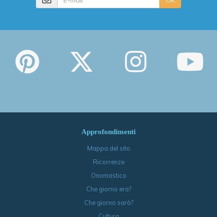
OK
Approfondimenti
Mappa del sito
Ricorrenze
Onomastico
Che giorno era?
Che giorno sarà?
Cultura