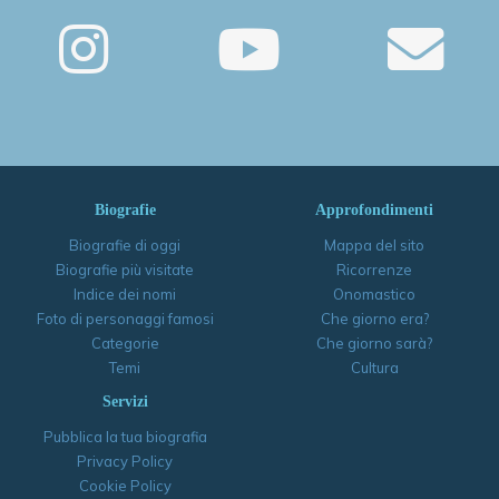
Biografie
Approfondimenti
Biografie di oggi
Mappa del sito
Biografie più visitate
Ricorrenze
Indice dei nomi
Onomastico
Foto di personaggi famosi
Che giorno era?
Categorie
Che giorno sarà?
Temi
Cultura
Servizi
Pubblica la tua biografia
Privacy Policy
Cookie Policy