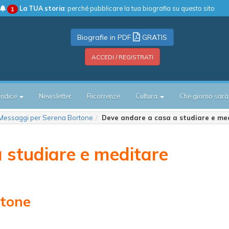
La TUA storia
: perché pubblicare la tua biografia su questo sito
1
Biografie in PDF
GRATIS
ACCEDI / REGISTRATI
Indice
Newsletter
Ricorrenze
Cultura
Che giorno sarà
Messaggi per Serena Bortone
Deve andare a casa a studiare e me
 studiare e meditare
rtone