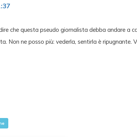
1:37
l dire che questa pseudo giornalista debba andare a 
a. Non ne posso più: vederla, sentirla è ripugnante. V
ne