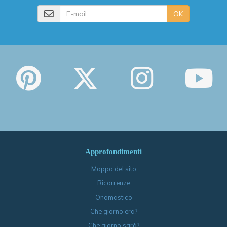
E-mail
OK
Approfondimenti
Mappa del sito
Ricorrenze
Onomastico
Che giorno era?
Che giorno sarà?