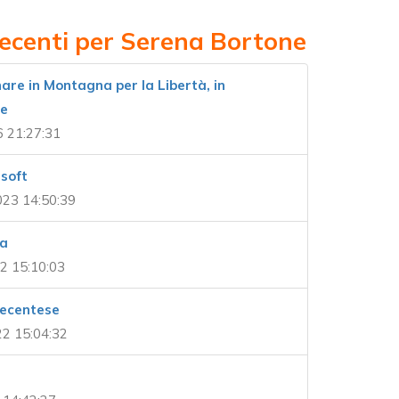
recenti per Serena Bortone
nare in Montagna per la Libertà, in
le
6 21:27:31
 soft
023 14:50:39
ca
2 15:10:03
Frecentese
22 15:04:32