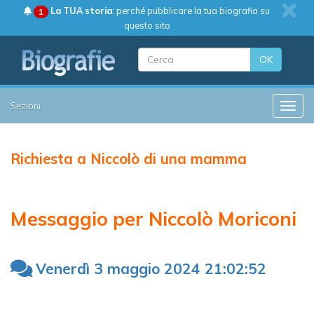
La TUA storia
: perché pubblicare la tua biografia su
1
questo sito
OK
Sezioni
Toggle
Richiesta a Niccolò di una mamma
Messaggio per Niccolò Moriconi
Venerdì 3 maggio 2024 21:02:52