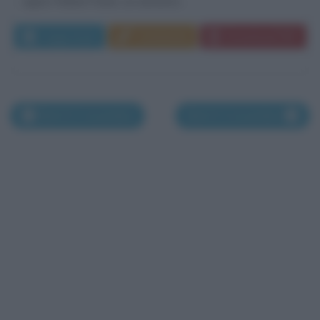
signor Robert Kane, un anonimo...
Leggi di più
Commenta
Download PDF
Morti il 2 novembre
Morti il 4 novembre