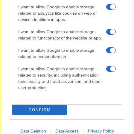
I want to allow Google to enable storage
related to analytics like cookies on web or
Biografie
Approfondimenti
device identifiers in apps.
Biografie di oggi
Mappa del sito
Biografie più visitate
Ricorrenze
I want to allow Google to enable storage
Indice dei nomi
Onomastico
related to functionality of the website or app.
Foto di personaggi famosi
Che giorno era?
Categorie
Che giorno sarà?
I want to allow Google to enable storage
Temi
Cultura
related to personalization.
Servizi
I want to allow Google to enable storage
Pubblica la tua biografia
related to security, including authentication
functionality and fraud prevention, and other
Privacy Policy
user protection.
Cookie Policy
Preferenze Privacy
Contatti
CONFIRM
Biografieonline.it © 2003-2025 • Riproduzione dei testi consentita citando la fonte
Creative Commons
come da Licenza
• Nota: come Affiliato Amazon, il sito
Pubblicità
ricava commissioni sugli acquisti idonei. •
Data Deletion
Data Access
Privacy Policy