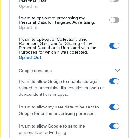
Personal Data.
not limited to your visit or usage behaviour. You may click to
Opted In
grant or deny consent to Google and its third-party tags to
Inserisci la tua migliore e-mail
use your data for below specified purposes in below Google
I want to opt-out of processing my
consent section.
Personal Data for Targeted Advertising.
E-mail
Opted In
OK
I want to opt-out of Collection, Use,
Retention, Sale, and/or Sharing of my
Personal Data that Is Unrelated with the
Purposes for which it was collected.
Opted Out
Google consents
I want to allow Google to enable storage
related to advertising like cookies on web or
device identifiers in apps.
I want to allow my user data to be sent to
Google for online advertising purposes.
I want to allow Google to send me
personalized advertising.