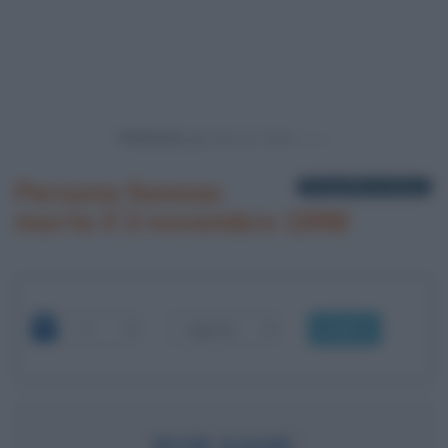
Powered by
Persone famose
1 biografia in elenco
morte il 3 novembre 1998
OK
BOB KANE