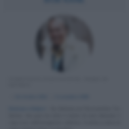
FUMETTISTA STATUNITENSE, PADRE DI
BATMAN
α
24 ottobre
1916
ω
3 novembre
1998
Batman e Robert
No, Batman non l'ha inventato Tim
Burton, che pure ha tutto il merito di aver rilanciato il
cupo eroe nell'immaginario collettivo. Il merito si deve al