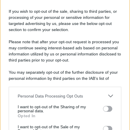
7 agosto 1974
If you wish to opt-out of the sale, sharing to third parties, or
processing of your personal or sensitive information for
52 ANNI FA
targeted advertising by us, please use the below opt-out
Camminando su una fune, Philippe Petit compie la
section to confirm your selection.
sua celebre traversata delle Twin Towers a New
Please note that after your opt-out request is processed you
York.
may continue seeing interest-based ads based on personal
LEGGI LA BIOGRAFIA
information utilized by us or personal information disclosed to
Philippe Petit
third parties prior to your opt-out.
You may separately opt-out of the further disclosure of your
personal information by third parties on the IAB’s list of
downstream participants.
Personal Data Processing Opt Outs
This information may also be disclosed by us to third parties
on the IAB’s List of Downstream Participants that may further
I want to opt-out of the Sharing of my
disclose it to other third parties.
personal data.
Opted In
Please note that this website/app uses one or more Google
RICEVI GLI AGGIORNAMENTI
services and may gather and store information including but
I want to opt-out of the Sale of my