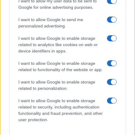
I want to allow my user data to be sent to
Google for online advertising purposes.
I want to allow Google to send me
personalized advertising.
I want to allow Google to enable storage
related to analytics like cookies on web or
Biografie
Approfondimenti
device identifiers in apps.
Biografie di oggi
Mappa del sito
Biografie più visitate
Ricorrenze
I want to allow Google to enable storage
Indice dei nomi
Onomastico
related to functionality of the website or app.
Foto di personaggi famosi
Che giorno era?
Categorie
Che giorno sarà?
I want to allow Google to enable storage
Temi
Cultura
related to personalization.
Servizi
I want to allow Google to enable storage
Pubblica la tua biografia
related to security, including authentication
functionality and fraud prevention, and other
Privacy Policy
user protection.
Cookie Policy
Preferenze Privacy
Contatti