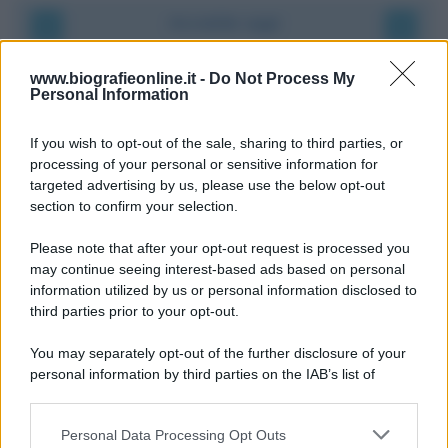
Accadde oggi
9 agosto 1945
www.biografieonline.it -
Do Not Process My
Personal Information
81 ANNI FA
If you wish to opt-out of the sale, sharing to third parties, or
Dopo l'attacco alla città giapponese di Hiroshima
processing of your personal or sensitive information for
avvenuto tre giorni prima, gli Stati Uniti sganciano
targeted advertising by us, please use the below opt-out
un'altra bomba atomica radendo al suolo la città di
section to confirm your selection.
Nagasaki.
Please note that after your opt-out request is processed you
LEGGI L'ARTICOLO
may continue seeing interest-based ads based on personal
Il bombardamento atomico di Hiroshima e
information utilized by us or personal information disclosed to
Nagasaki
third parties prior to your opt-out.
You may separately opt-out of the further disclosure of your
personal information by third parties on the IAB’s list of
downstream participants.
Personal Data Processing Opt Outs
This information may also be disclosed by us to third parties