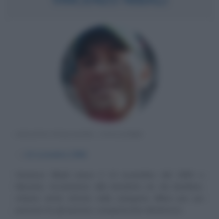
ATLETA ITALIANO, CICLISMO
α
14 novembre
1984
Vincenzo Nibali nasce il 14 novembre del 1984 a
Messina. Avvicinatosi alla bicicletta sin da bambino,
ottiene sette vittorie nella categoria Allievi per poi
passare tra gli Juniores; conquista ben diciannove...