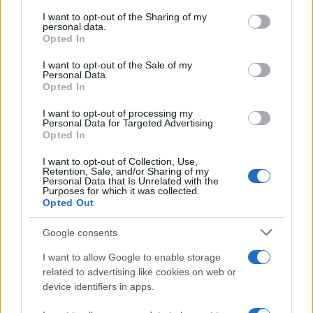
on the IAB’s List of Downstream Participants that may further
I want to opt-out of the Sharing of my
disclose it to other third parties.
personal data.
Opted In
Please note that this website/app uses one or more Google
RICEVI GLI AGGIORNAMENTI
services and may gather and store information including but
I want to opt-out of the Sale of my
Personal Data.
not limited to your visit or usage behaviour. You may click to
Opted In
grant or deny consent to Google and its third-party tags to
Inserisci la tua migliore e-mail
use your data for below specified purposes in below Google
I want to opt-out of processing my
consent section.
Personal Data for Targeted Advertising.
E-mail
Opted In
OK
I want to opt-out of Collection, Use,
Retention, Sale, and/or Sharing of my
Personal Data that Is Unrelated with the
Purposes for which it was collected.
Opted Out
Google consents
I want to allow Google to enable storage
related to advertising like cookies on web or
device identifiers in apps.