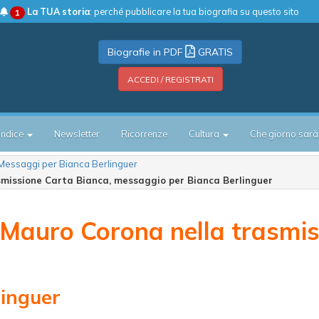
La TUA storia
: perché pubblicare la tua biografia su questo sito
1
Biografie in PDF
GRATIS
ACCEDI / REGISTRATI
Indice
Newsletter
Ricorrenze
Cultura
Che giorno sarà
Messaggi per Bianca Berlinguer
smissione Carta Bianca, messaggio per Bianca Berlinguer
 Mauro Corona nella trasmi
linguer