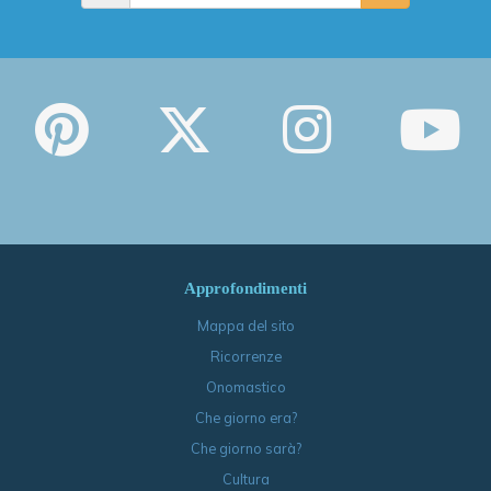
Approfondimenti
Mappa del sito
Ricorrenze
Onomastico
Che giorno era?
Che giorno sarà?
Cultura