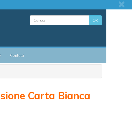
OK
?
Contatti
ssione Carta Bianca