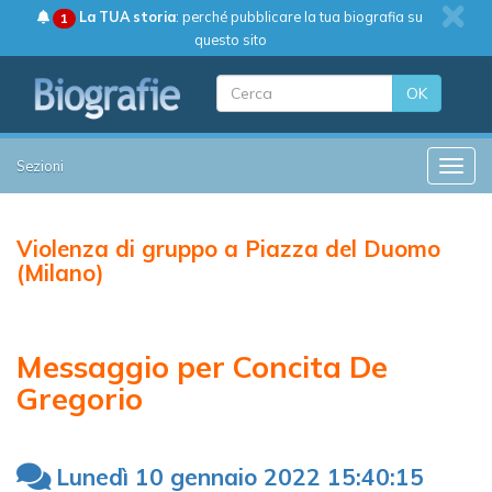
La TUA storia
: perché pubblicare la tua biografia su
1
questo sito
OK
Sezioni
Toggle
Violenza di gruppo a Piazza del Duomo
(Milano)
Messaggio per Concita De
Gregorio
Lunedì 10 gennaio 2022 15:40:15