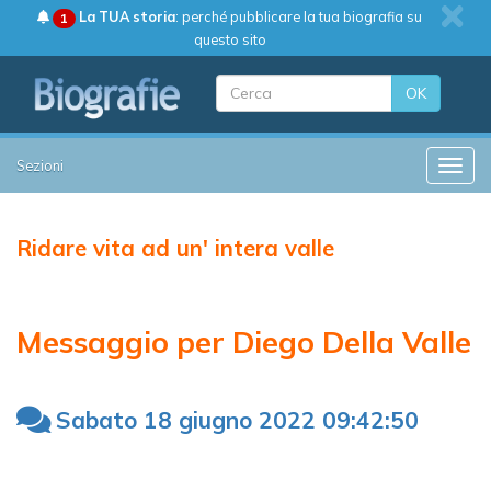
La TUA storia
: perché pubblicare la tua biografia su
1
questo sito
OK
Sezioni
Toggle
Ridare vita ad un' intera valle
Messaggio per Diego Della Valle
Sabato 18 giugno 2022 09:42:50