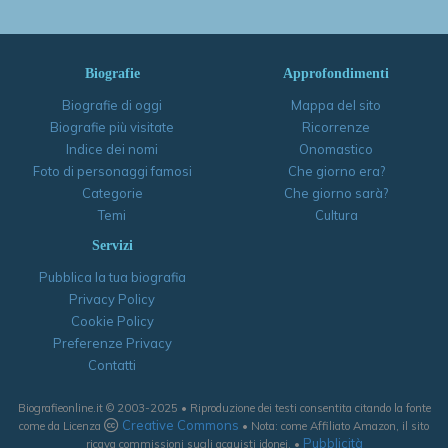
Biografie
Approfondimenti
Biografie di oggi
Mappa del sito
Biografie più visitate
Ricorrenze
Indice dei nomi
Onomastico
Foto di personaggi famosi
Che giorno era?
Categorie
Che giorno sarà?
Temi
Cultura
Servizi
Pubblica la tua biografia
Privacy Policy
Cookie Policy
Preferenze Privacy
Contatti
Biografieonline.it © 2003-2025 • Riproduzione dei testi consentita citando la fonte
Creative Commons
come da Licenza
• Nota: come Affiliato Amazon, il sito
Pubblicità
ricava commissioni sugli acquisti idonei. •