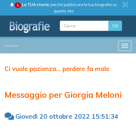
La TUA storia
: perché pubblicare la tua biografia su
1
questo sito
OK
Sezioni
Toggle
Ci vuole pazienza... perdere fa male
Messaggio per Giorgia Meloni
Giovedì 20 ottobre 2022 15:51:34