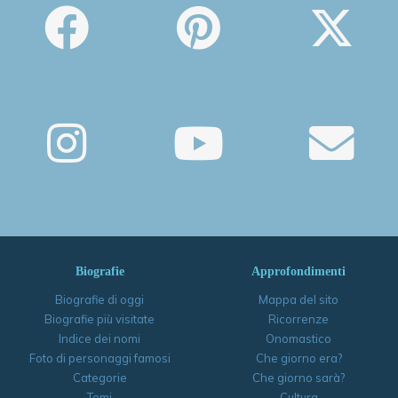
Biografie
Approfondimenti
Biografie di oggi
Mappa del sito
Biografie più visitate
Ricorrenze
Indice dei nomi
Onomastico
Foto di personaggi famosi
Che giorno era?
Categorie
Che giorno sarà?
Temi
Cultura