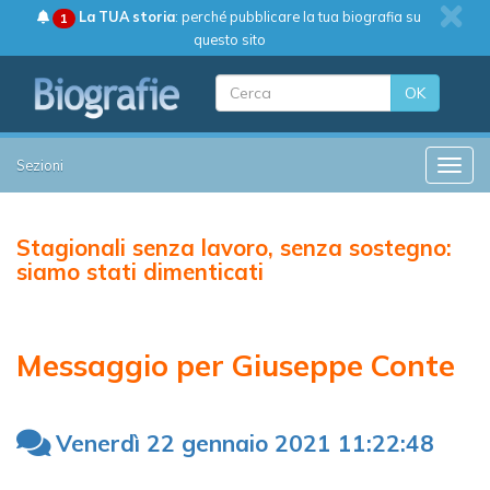
La TUA storia
: perché pubblicare la tua biografia su
1
questo sito
OK
Sezioni
Toggle
Stagionali senza lavoro, senza sostegno:
siamo stati dimenticati
Messaggio per Giuseppe Conte
Venerdì 22 gennaio 2021 11:22:48