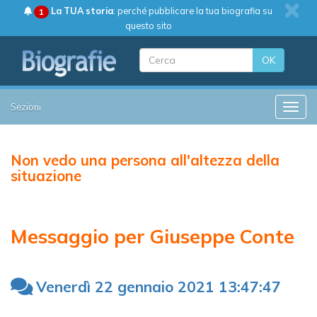
La TUA storia
: perché pubblicare la tua biografia su
1
questo sito
OK
Sezioni
Toggle
Non vedo una persona all'altezza della
situazione
Messaggio per Giuseppe Conte
Venerdì 22 gennaio 2021 13:47:47