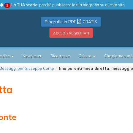
La TUA storia
: perché pubblicare la tua biografia su questo sito
1
Biografie in PDF
GRATIS
ACCEDI / REGISTRATI
Indice
Newsletter
Ricorrenze
Cultura
Che giorno sarà
Messaggi per Giuseppe Conte
Imu parenti linea diretta, messaggi
tta
onte