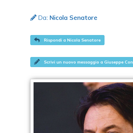
Da:
Nicola Senatore
Rispondi a Nicola Senatore
Scrivi un nuovo messaggio a Giuseppe Con