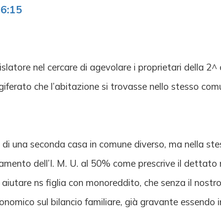
36:15
slatore nel cercare di agevolare i proprietari della 2^ 
egiferato che l’abitazione si trovasse nello stesso co
i di una seconda casa in comune diverso, ma nella stes
rsamento dell’I. M. U. al 50% come prescrive il dettato
 aiutare ns figlia con monoreddito, che senza il nostro
conomico sul bilancio familiare, già gravante essendo 