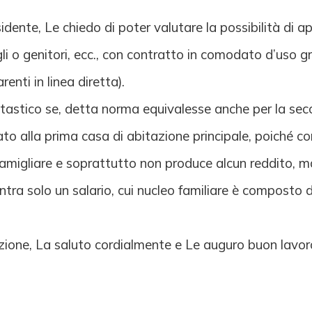
ente, Le chiedo di poter valutare la possibilità di a
igli o genitori, ecc., con contratto in comodato d’uso
renti in linea diretta).
ntastico se, detta norma equivalesse anche per la sec
to alla prima casa di abitazione principale, poiché come
famigliare e soprattutto non produce alcun reddito, ma
tra solo un salario, cui nucleo familiare è composto di 
nzione, La saluto cordialmente e Le auguro buon lavo