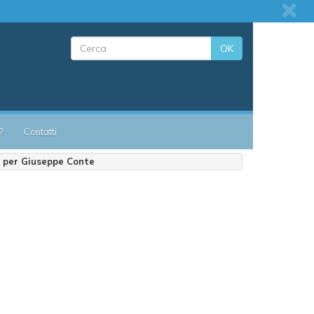
OK
?
Contatti
o per Giuseppe Conte