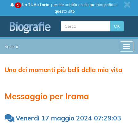
La TUA storia
: perché pubblicare la tua biografia su
1
questo sito
OK
Sezioni
Toggle
Uno dei momenti più belli della mia vita
Messaggio per Irama
Venerdì 17 maggio 2024 07:29:03