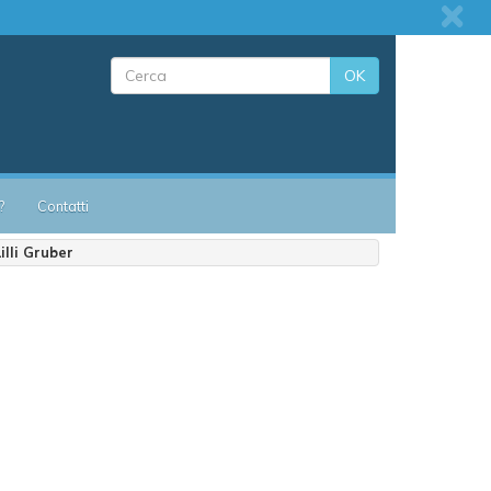
OK
?
Contatti
lli Gruber