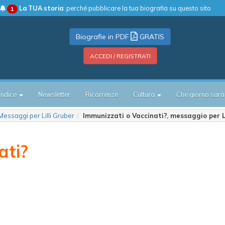
La TUA storia
: perché pubblicare la tua biografia su questo sito
1
Biografie in PDF
GRATIS
ACCEDI / REGISTRATI
Indice
Newsletter
Ricorrenze
Cultura
Che giorno sarà
Messaggi per Lilli Gruber
Immunizzati o Vaccinati?, messaggio per Li
ati?