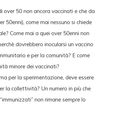
di over 50 non ancora vaccinati e che da
i over 50enni), come mai nessuno si chiede
rale? Come mai a quei over 50enni non
perchè dovrebbero inocularsi un vaccino
 immunitario e per la comunità? E come
ità minore dei vaccinati?
sma per la sperimentazione, deve essere
er la collettività? Un numero in più che
gli “immunizzati” non rimane sempre lo