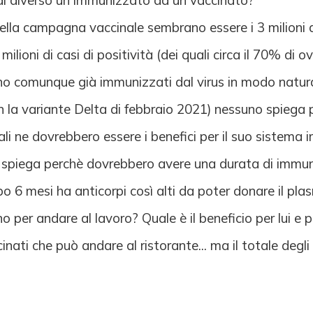
 di diverso un immunizzato da un vaccinato?
della campagna vaccinale sembrano essere i 3 milioni 
6 milioni di casi di positività (dei quali circa il 70% d
 sono comunque già immunizzati dal virus in modo natu
 la variante Delta di febbraio 2021) nessuno spiega 
li ne dovrebbero essere i benefici per il suo sistema
 spiega perchè dovrebbero avere una durata di immun
 6 mesi ha anticorpi così alti da poter donare il pla
o per andare al lavoro? Quale è il beneficio per lui e p
ccinati che può andare al ristorante... ma il totale de