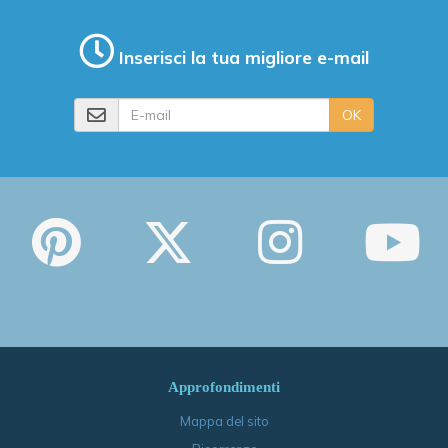
Inserisci la tua migliore e-mail
E-mail
OK
Approfondimenti
Mappa del sito