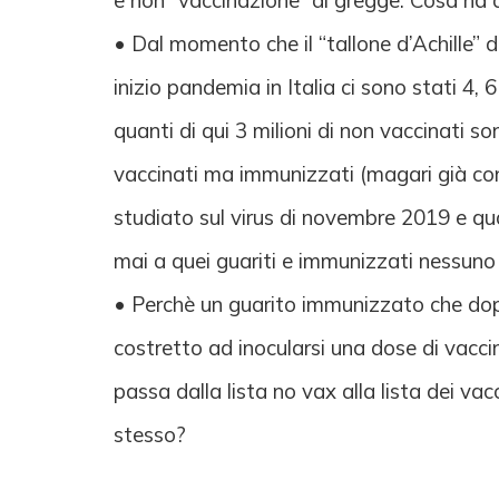
e non “vaccinazione” di gregge. Cosa ha
• Dal momento che il “tallone d’Achille” 
inizio pandemia in Italia ci sono stati 4, 
quanti di qui 3 milioni di non vaccinati
vaccinati ma immunizzati (magari già con
studiato sul virus di novembre 2019 e qua
mai a quei guariti e immunizzati nessuno
• Perchè un guarito immunizzato che dopo
costretto ad inocularsi una dose di vaccin
passa dalla lista no vax alla lista dei va
stesso?