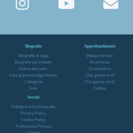
Biografie
Approfondimenti
Biografie di oggi
Mappa del sito
Biografie più visitate
Ricorrenze
Indice dei nomi
Onomastico
Foto di personaggi famosi
Che giorno era?
Categorie
Che giorno sarà?
Temi
Cultura
Servizi
Pubblica la tua biografia
Privacy Policy
Cookie Policy
Preferenze Privacy
Contatti