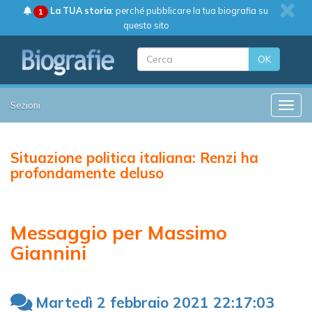
La TUA storia
: perché pubblicare la tua biografia su
1
questo sito
OK
Sezioni
Toggle
Situazione politica italiana: Renzi ha
profondamente deluso
Messaggio per Massimo
Giannini
Martedì 2 febbraio 2021 22:17:03