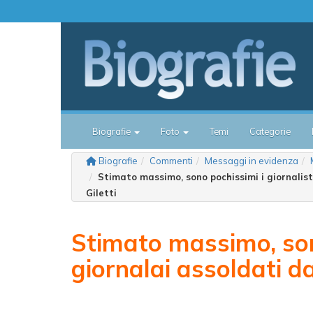
Biografie
Foto
Temi
Categorie
Biografie
Commenti
Messaggi in evidenza
Stimato massimo, sono pochissimi i giornalist
Giletti
Stimato massimo, sono
giornalai assoldati d