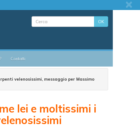
OK
?
Contatti
serpenti velenosissimi, messaggio per Massimo
e lei e moltissimi i
velenosissimi