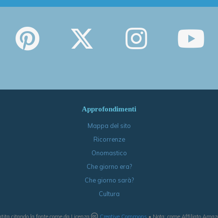
Approfondimenti
Mappa del sito
Ricorrenze
Onomastico
Che giorno era?
Che giorno sarà?
Cultura
tita citando la fonte come da Licenza
Creative Commons
• Nota: come Affiliato Amazon