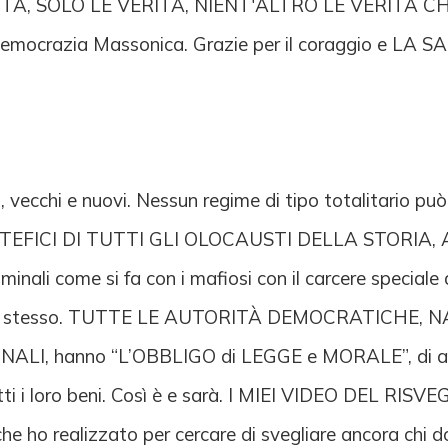
LE VERITÀ, SOLO LE VERITÀ, NIENT'ALTRO LE VER
 democrazia Massonica. Grazie per il coraggio e 
i, vecchi e nuovi. Nessun regime di tipo totalitario p
PI ARTEFICI DI TUTTI GLI OLOCAUSTI DELLA STORIA,
iminali come si fa con i mafiosi con il carcere special
arcere stesso. TUTTE LE AUTORITÀ DEMOCRATICHE
I, hanno “L’OBBLIGO di LEGGE e MORALE”, di arrest
i tutti i loro beni. Così è e sarà. I MIEI VIDEO DEL
che ho realizzato per cercare di svegliare ancora chi