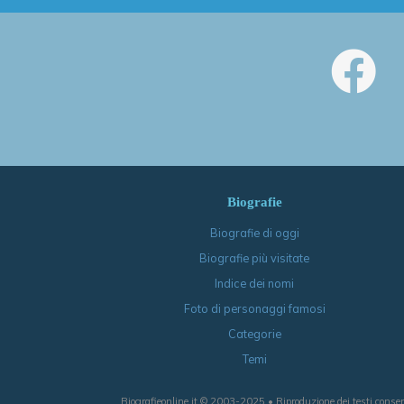
Biografie
Biografie di oggi
Biografie più visitate
Indice dei nomi
Foto di personaggi famosi
Categorie
Temi
Biografieonline.it © 2003-2025 • Riproduzione dei testi consen