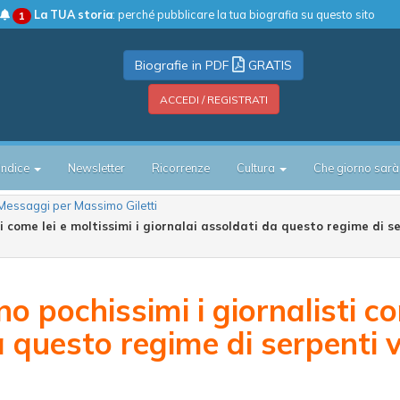
La TUA storia
: perché pubblicare la tua biografia su questo sito
1
Biografie in PDF
GRATIS
ACCEDI / REGISTRATI
Indice
Newsletter
Ricorrenze
Cultura
Che giorno sarà
Messaggi per Massimo Giletti
i come lei e moltissimi i giornalai assoldati da questo regime di 
 pochissimi i giornalisti com
a questo regime di serpenti 