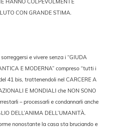
ITÀ CHE HANNO COLPEVOLMENTE
LA SALUTO CON GRANDE STIMA.
uò sorreggersi e vivere senza i “GIUDA
 ANTICA E MODERNA” compreso “tutti i
e del 41 bis, trattenendoli nel CARCERE A
, NAZIONALI E MONDIALI che NON SONO
arli – processarli e condannarli anche
 RISVEGLIO DELL’ANIMA DELL’UMANITÀ.
 dorme nonostante la casa sta bruciando e