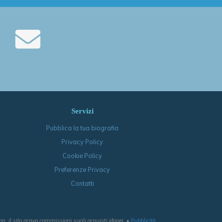
Servizi
Pubblica la tua biografia
Privacy Policy
Cookie Policy
Preferenze Privacy
Contatti
, il sito ricava commissioni sugli acquisti idonei. •
Pubblicità