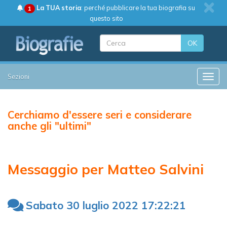
La TUA storia
: perché pubblicare la tua biografia su
1
questo sito
OK
Sezioni
Toggle
Cerchiamo d'essere seri e considerare
anche gli "ultimi"
Messaggio per Matteo Salvini
Sabato 30 luglio 2022 17:22:21