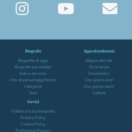
Biografie
Approfondimenti
Biografie di oggi
Mappa del sito
Biografie più visitate
Ricorrenze
Indice dei nomi
Onomastico
Foto di personaggi famosi
Che giorno era?
Categorie
Che giorno sarà?
Temi
Cultura
Servizi
Pubblica la tua biografia
Privacy Policy
Cookie Policy
Preferenze Privacy