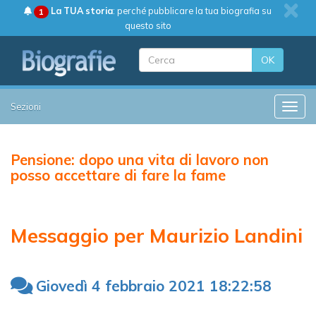
La TUA storia
: perché pubblicare la tua biografia su
1
questo sito
OK
Sezioni
Toggle
Pensione: dopo una vita di lavoro non
posso accettare di fare la fame
Messaggio per Maurizio Landini
Giovedì 4 febbraio 2021 18:22:58