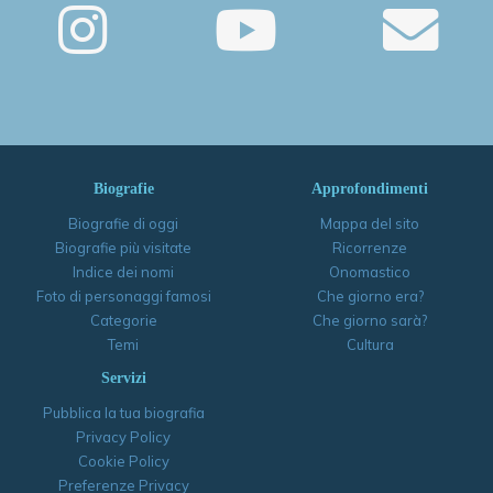
Biografie
Approfondimenti
Biografie di oggi
Mappa del sito
Biografie più visitate
Ricorrenze
Indice dei nomi
Onomastico
Foto di personaggi famosi
Che giorno era?
Categorie
Che giorno sarà?
Temi
Cultura
Servizi
Pubblica la tua biografia
Privacy Policy
Cookie Policy
Preferenze Privacy