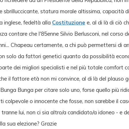
 richiedere ad un Presidente della Repubblica, non im
e sbrilluccicante, statura morale altissima, capacità d
 inglese, fedeltà alla
Costituzione
e, al di là di ciò
za contare che l'85enne Silvio Berlusconi, nel corso de
ni... Chapeau certamente, a chi può permettersi di ar
 solo da fattori genetici quanto da possibilità econo
 parte dei migliori specialisti e nel più totale comfort 
he il fattore età non mi convince, al di là del plauso 
Bunga Bunga per citare solo uno, forse quello più ridic
i colpevole o innocente che fosse, non sarebbe il caso
tranne lui, non ci sia altro/a candidato/a idoneo - e de
lla sua elezione? Grazie