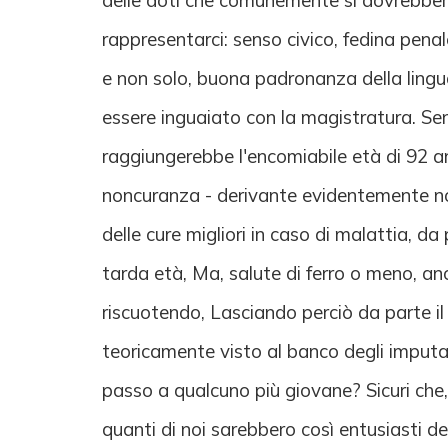
delle doti che comunemente si dovrebbero
rappresentarci: senso civico, fedina penal
e non solo, buona padronanza della lingua
essere inguaiato con la magistratura. Sen
raggiungerebbe l'encomiabile età di 92 an
noncuranza - derivante evidentemente non
delle cure migliori in caso di malattia, da
tarda età, Ma, salute di ferro o meno, anc
riscuotendo, Lasciando perciò da parte il 
teoricamente visto al banco degli imputat
passo a qualcuno più giovane? Sicuri che, 
quanti di noi sarebbero così entusiasti de