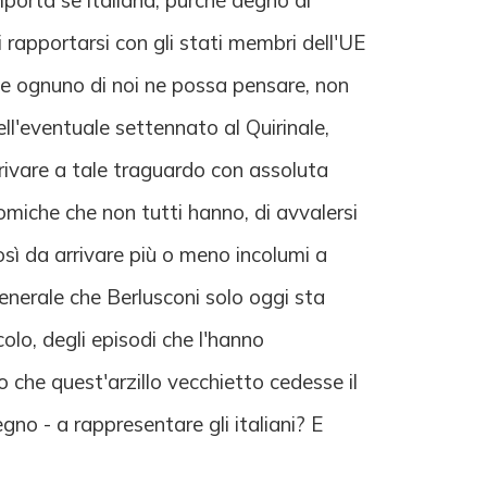
porta se italiana, purchè degno di
i rapportarsi con gli stati membri dell'UE
 che ognuno di noi ne possa pensare, non
ll'eventuale settennato al Quirinale,
rivare a tale traguardo con assoluta
miche che non tutti hanno, di avvalersi
così da arrivare più o meno incolumi a
generale che Berlusconi solo oggi sta
olo, degli episodi che l'hanno
 che quest'arzillo vecchietto cedesse il
gno - a rappresentare gli italiani? E