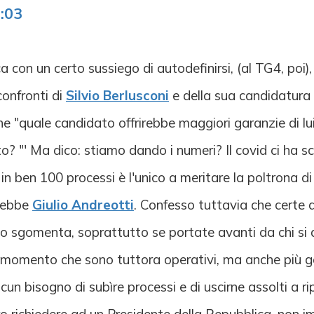
:03
 con un certo sussiego di autodefinirsi, (al TG4, poi)
confronti di
Silvio Berlusconi
e della sua candidatura a
he "quale candidato offrirebbe maggiori garanzie di lu
to? "' Ma dico: stiamo dando i numeri? Il covid ci ha s
n ben 100 processi è l'unico a meritare la poltrona di
arebbe
Giulio Andreotti
. Confesso tuttavia che certe 
o sgomenta, soprattutto se portate avanti da chi si d
al momento che sono tuttora operativi, ma anche più g
lcun bisogno di subìre processi e di uscirne assolti a