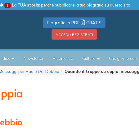
La TUA storia
: perché pubblicare la tua biografia su questo sito
1
Biografie in PDF
GRATIS
ACCEDI / REGISTRATI
Indice
Newsletter
Ricorrenze
Cultura
Che giorno sarà
Messaggi per Paolo Del Debbio
Quando il troppo stroppia, messagg
oppia
Debbio