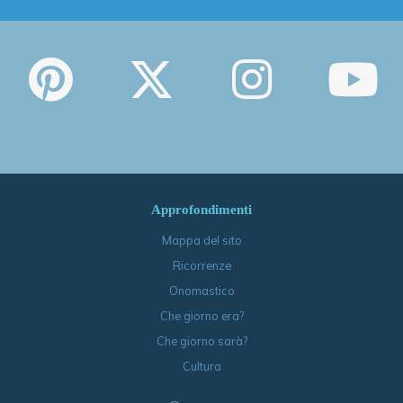
Approfondimenti
Mappa del sito
Ricorrenze
Onomastico
Che giorno era?
Che giorno sarà?
Cultura