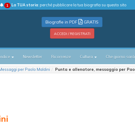
La TUA storia
: perché pubblicare la tua biografia su questo sito
1
Biografie in PDF
GRATIS
ACCEDI / REGISTRATI
Indice
Newsletter
Ricorrenze
Cultura
Che giorno sarà
Messaggi per Paolo Maldini
Punta e allenatore, messaggio per Pao
ni