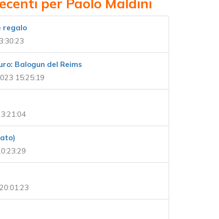
ecenti per Paolo Maldini
e regalo
3:30:23
turo: Balogun del Reims
023 15:25:19
3:21:04
fato)
0:23:29
20:01:23