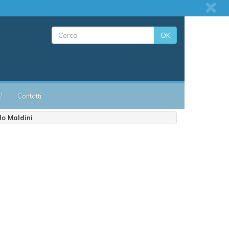
OK
?
Contatti
lo Maldini