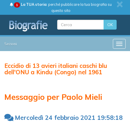
La TUA storia
: perché pubblicare la tua biografia su
1
questo sito
OK
Sezioni
Toggle
Eccidio di 13 avieri italiani caschi blu
dell'ONU a Kindu (Congo) nel 1961
Messaggio per Paolo Mieli
Mercoledì 24 febbraio 2021 19:58:18