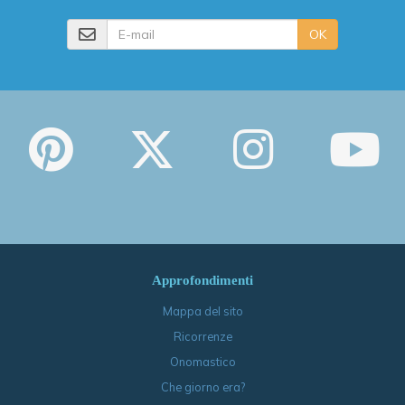
E-mail
OK
Approfondimenti
Mappa del sito
Ricorrenze
Onomastico
Che giorno era?