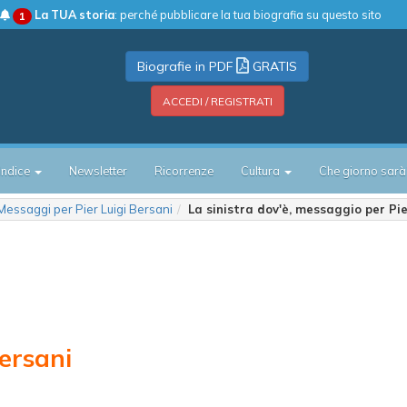
La TUA storia
: perché pubblicare la tua biografia su questo sito
1
Biografie in PDF
GRATIS
ACCEDI / REGISTRATI
Indice
Newsletter
Ricorrenze
Cultura
Che giorno sarà
Messaggi per Pier Luigi Bersani
La sinistra dov'è, messaggio per Pie
ersani