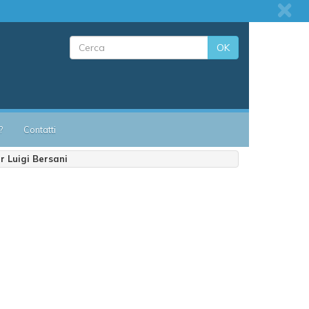
OK
?
Contatti
r Luigi Bersani