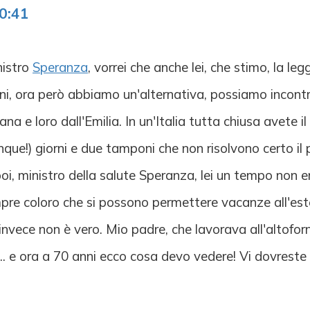
0:41
nistro
Speranza
, vorrei che anche lei, che stimo, la l
ini, ora però abbiamo un'alternativa, possiamo incontr
na e loro dall'Emilia. In un'Italia tutta chiusa avete i
inque!) giorni e due tamponi che non risolvono certo il
poi, ministro della salute Speranza, lei un tempo non er
pre coloro che si possono permettere vacanze all'este
e, invece non è vero. Mio padre, che lavorava all'altof
vo... e ora a 70 anni ecco cosa devo vedere! Vi dovres