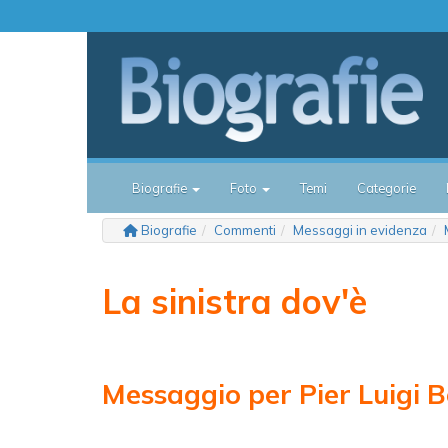
Biografie
Foto
Temi
Categorie
Biografie
Commenti
Messaggi in evidenza
La sinistra dov'è
Messaggio per Pier Luigi B