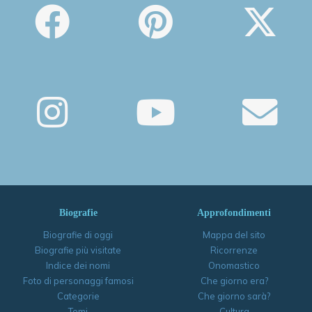
Biografie
Approfondimenti
Biografie di oggi
Mappa del sito
Biografie più visitate
Ricorrenze
Indice dei nomi
Onomastico
Foto di personaggi famosi
Che giorno era?
Categorie
Che giorno sarà?
Temi
Cultura