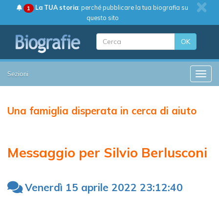
La TUA storia
: perché pubblicare la tua biografia su
1
questo sito
OK
Sezioni
Toggle
Una famiglia disperata in cerca di aiuto
Messaggio per Silvio Berlusconi
Venerdì 15 aprile 2022 23:12:40