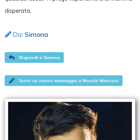
disperata.
Da:
Simona
Rispondi a Simona
Scrivi un nuovo messaggio a Niccolò Moriconi