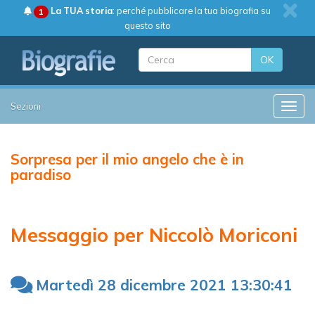
La TUA storia
: perché pubblicare la tua biografia su
1
questo sito
OK
Sezioni
Toggle
Sorpresa per il mio angelo che è in
paradiso
Messaggio per Niccolò Moriconi
Martedì 28 dicembre 2021 13:30:41