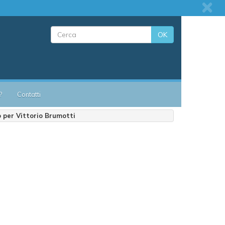
OK
?
Contatti
 per Vittorio Brumotti