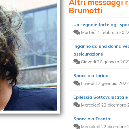
Altri messaggi r
Brumotti
Un segnale forte agli spa
Martedì 1 febbraio 2022
Inganno ad una donna ved
assicurazione
Giovedì 27 gennaio 202
Spaccio a torino
Lunedì 17 gennaio 2022
Epilessia Sottovalutata 
Mercoledì 22 dicembre 
Spaccio a Trento
Mercoledì 22 dicembre 