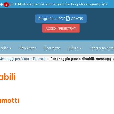
La TUA storia
: perché pubblicare la tua biografia su questo sito
1
Biografie in PDF
GRATIS
ACCEDI / REGISTRATI
Indice
Newsletter
Ricorrenze
Cultura
Che giorno sarà
Messaggi per Vittorio Brumotti
Parcheggio posto disabili, messaggio
bili
umotti