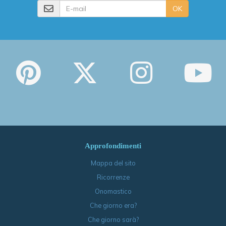
E-mail
OK
Approfondimenti
Mappa del sito
Ricorrenze
Onomastico
Che giorno era?
Che giorno sarà?