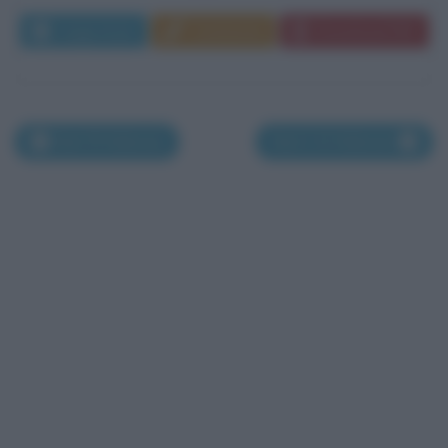
Leggi di più
Commenta
Download PDF
Nati l'8 febbraio
Nati il 10 febbraio