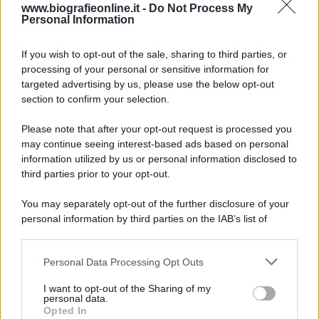
www.biografieonline.it -
Do Not Process My
Personal Information
8 agosto 1956
If you wish to opt-out of the sale, sharing to third parties, or
70 ANNI FA
processing of your personal or sensitive information for
Nella miniera di carbone di Marcinelle, in Belgio,
targeted advertising by us, please use the below opt-out
avviene un disastro nel quale perdono la vita
section to confirm your selection.
centinaia di lavoratori, la maggior parte dei quali
Please note that after your opt-out request is processed you
italiani.
may continue seeing interest-based ads based on personal
LEGGI L'ARTICOLO
information utilized by us or personal information disclosed to
Il disastro di Marcinelle
third parties prior to your opt-out.
You may separately opt-out of the further disclosure of your
personal information by third parties on the IAB’s list of
downstream participants.
Personal Data Processing Opt Outs
This information may also be disclosed by us to third parties
on the IAB’s List of Downstream Participants that may further
I want to opt-out of the Sharing of my
disclose it to other third parties.
personal data.
Opted In
Please note that this website/app uses one or more Google