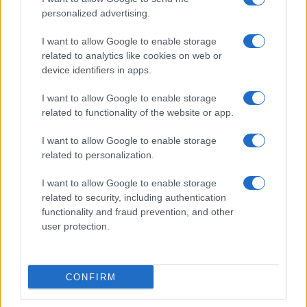
personalized advertising.
I want to allow Google to enable storage
related to analytics like cookies on web or
Biografie
Approfondimenti
device identifiers in apps.
Biografie di oggi
Mappa del sito
Biografie più visitate
Ricorrenze
I want to allow Google to enable storage
Indice dei nomi
Onomastico
related to functionality of the website or app.
Foto di personaggi famosi
Che giorno era?
Categorie
Che giorno sarà?
I want to allow Google to enable storage
Temi
Cultura
related to personalization.
Servizi
I want to allow Google to enable storage
Pubblica la tua biografia
related to security, including authentication
functionality and fraud prevention, and other
Privacy Policy
user protection.
Cookie Policy
Preferenze Privacy
Contatti
CONFIRM
Biografieonline.it © 2003-2025 • Riproduzione dei testi consentita citando la fonte
Creative Commons
come da Licenza
• Nota: come Affiliato Amazon, il sito