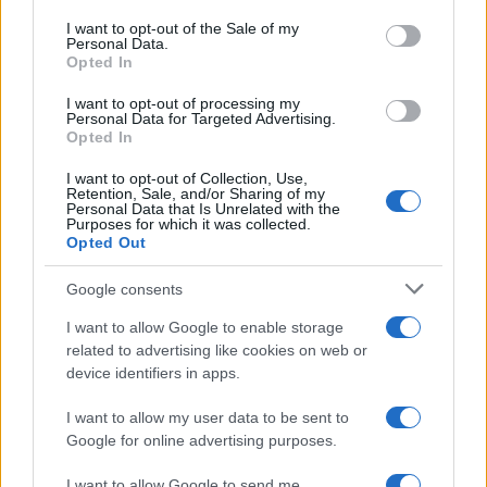
RICEVI GLI AGGIORNAMENTI
services and may gather and store information including but
I want to opt-out of the Sale of my
Personal Data.
not limited to your visit or usage behaviour. You may click to
Opted In
grant or deny consent to Google and its third-party tags to
Inserisci la tua migliore e-mail
use your data for below specified purposes in below Google
I want to opt-out of processing my
consent section.
Personal Data for Targeted Advertising.
E-mail
Opted In
OK
I want to opt-out of Collection, Use,
Retention, Sale, and/or Sharing of my
Personal Data that Is Unrelated with the
Purposes for which it was collected.
Opted Out
Google consents
I want to allow Google to enable storage
related to advertising like cookies on web or
device identifiers in apps.
I want to allow my user data to be sent to
Google for online advertising purposes.
I want to allow Google to send me