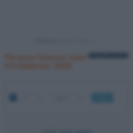
Powered by
Persone famose nate
1 biografia in elenco
il 9 febbraio 1909
OK
LEO VALIANI