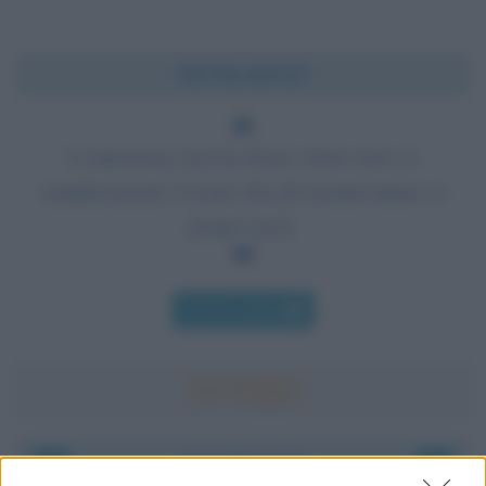
Chi l'ha detto?
L'esperienza non ha alcun valore etico: è
semplicemente il nome che gli uomini danno ai
propri errori.
Chi l'ha detto
Accadde oggi