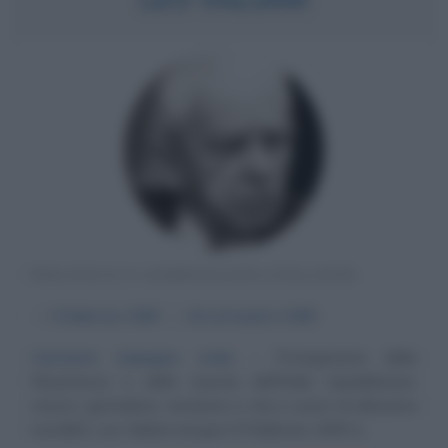
POLITICO E GIORNALISTA ITALIANO
α
9 febbraio
1909
ω
18 settembre
1999
Costante impegno civile
Protagonista della
Resistenza e della nascita dell'Italia repubblicana,
storico, giornalista, senatore a vita e uomo di altissima
moralità, Leo Valiani nacque il 9 febbraio 1909 a...