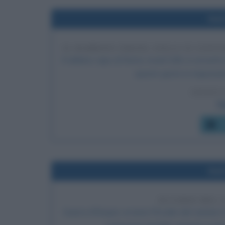
Nel
IL RABBINO ISRAEL ZOLLI SI CONV
Il rabbino capo di Roma, Israel Zolli, si conve
questo gesto in ringraziame
LEGGI 
Pa
C
Nel
ECCIDIO DEL
Guerra d'Etiopia: avviene l'Eccidio del cantiere G