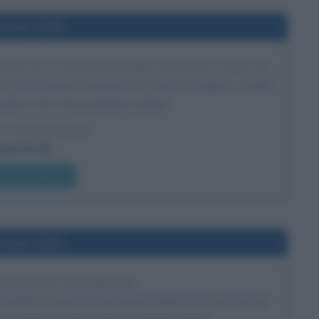
l'anno 1945
ERTE AL CATTOLICESIMO GRAZIE A PIO XII
rte al Cattolicesimo assumendo il nome di Eugenio. Compie
nto a Pio XII per gli ebrei salvati.
LA BIOGRAFIA
pa Pio XII
he giorno era?
l'anno 1936
 CANTIERE GONDRAND
ondrand. Quasi tutti gli operai italiani di un cantiere per