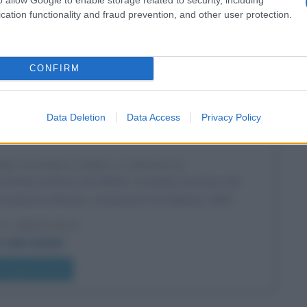
cation functionality and fraud prevention, and other user protection.
LA BIOGRAFIA
y Osbourne
he giorno era?
CONFIRM
Data Deletion
Data Access
Privacy Policy
l'anno 1960
MBA ATOMICA PER LA FRANCIA
ima bomba atomica nel Sahara, avviando una fase che
 deserto africano, conclusasi il 16 febbraio 1966.
 L'ARTICOLO
i sulle bombe
he giorno era?