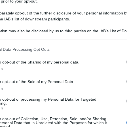
zione del reato.
 prior to your opt-out.
LA BIOGRAFIA
rately opt-out of the further disclosure of your personal information by
io Berlusconi
he IAB’s list of downstream participants.
he giorno era?
tion may also be disclosed by us to third parties on the IAB’s List of 
 that may further disclose it to other third parties.
 that this website/app uses one or more Google services and may gath
l Data Processing Opt Outs
including but not limited to your visit or usage behaviour. You may click 
l'anno 1990
 to Google and its third-party tags to use your data for below specifi
o opt-out of the Sharing of my personal data.
ogle consent section.
In
ASI DI RIUNIFICAZIONE DELLA GERMANIA
erti di Ottawa viene raggiunto un accordo per un piano in
o opt-out of the Sale of my Personal Data.
ificazione della Germania.
In
 L'ARTICOLO
to opt-out of processing my Personal Data for Targeted
ing.
rlino e la riunificazione tedesca
In
he giorno era?
o opt-out of Collection, Use, Retention, Sale, and/or Sharing
ersonal Data that Is Unrelated with the Purposes for which it
lected.