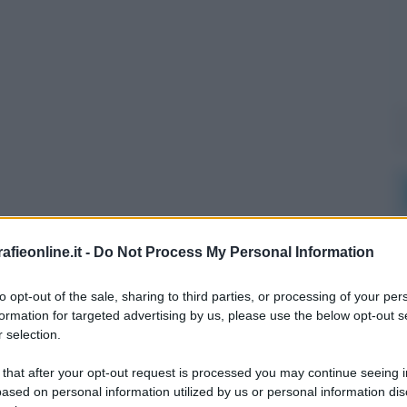
fieonline.it -
Do Not Process My Personal Information
l'anno 2003
to opt-out of the sale, sharing to third parties, or processing of your per
formation for targeted advertising by us, please use the below opt-out s
 selection.
RIZIONE NELL'INCHIESTA SUI FONDI NERI
ININVEST
 that after your opt-out request is processed you may continue seeing i
ene prosciolto nell'inchiesta sui fondi neri Fininvest per
ased on personal information utilized by us or personal information dis