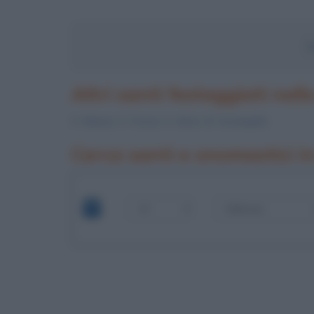
S
Altri santi festeggiati nell
S.
Maura
, S.
Fosca
, S.
Aimo
, B.
Arcangela
Cerca santi e onomastici i