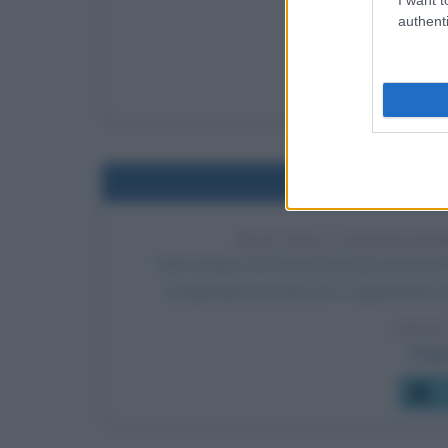
authenti
LEGGI 
Ozz
C
Nel
TEST DELLA PRIMA BO
Test nucleari: la Francia testa la sua pr
comprende una serie di 17 esperimenti nel
LEGGI
Fras
C