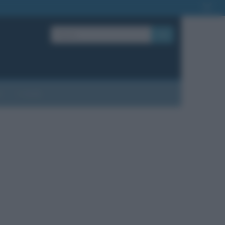
OK
?
Contatti