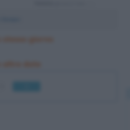
Powered by
.
Benigno
o stesso giorno
n altre date
OK