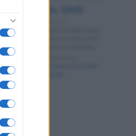
6 agosto 1945
81 ANNI FA
Durante la Seconda guerra mondiale avviene
uno dei più tristi episodi che la storia ricordi:
il bombardamento atomico di Hiroshima.
LEGGI L'ARTICOLO
Il bombardamento atomico di Hiroshima
e Nagasaki