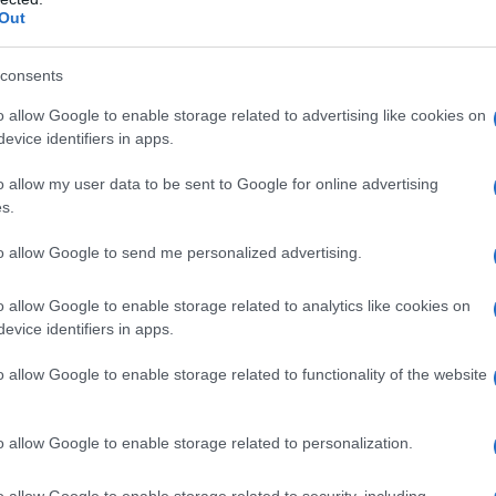
Out
l'anno 1983
consents
o allow Google to enable storage related to advertising like cookies on
NEMA STATUTO A TORINO
evice identifiers in apps.
dendo sessantaquattro spettatori, quasi tutti ragazzi.
o allow my user data to be sent to Google for online advertising
 L'ARTICOLO
s.
si su Torino
to allow Google to send me personalized advertising.
he giorno era?
o allow Google to enable storage related to analytics like cookies on
evice identifiers in apps.
l'anno 1970
o allow Google to enable storage related to functionality of the website
IMO DISCO DEI BLACK SABBATH
o allow Google to enable storage related to personalization.
k Sabbath, dal titolo omonimo. La formazione comprende
mmi, Geezer Butler e Bill Ward.
o allow Google to enable storage related to security, including