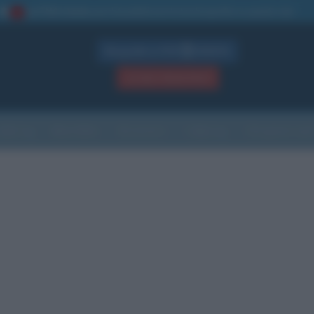
La TUA storia
: perché pubblicare la tua biografia su questo sito
1
Biografie in PDF
GRATIS
ACCEDI / REGISTRATI
Indice
Newsletter
Ricorrenze
Cultura
Che giorno sarà