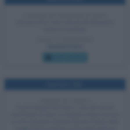
CATTURA DI GIOVANNA D'ARCO
Giovanna d'Arco viene catturata dai Borgognoni
davanti a Compiègne.
LEGGI LA BIOGRAFIA
Giovanna D'Arco
Che giorno era?
Nell'anno 1992
STRAGE DI CAPACI
A pochi chilometri da Palermo, vicino allo svincolo
autostradale di Capaci, un attentato mafioso provoca
la morte del giudice antimafia Giovanni Falcone, della
moglie Francesca Morvillo e di tre agenti della sua