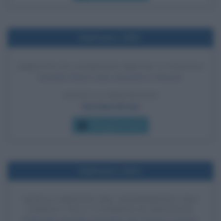
Nell'anno 1592
ARRESTO DI GIORDANO BRUNO A VENEZIA
Giordano Bruno viene arrestato a Venezia.
LEGGI LA BIOGRAFIA
Giordano Bruno
Che giorno era?
Nell'anno 1533
ANNULLAMENTO DEL MATRIMONIO TRA
ENRICO VIII E CATERINA D'ARAGONA
Il tribunale speciale presieduto da Thomas Cranmer,