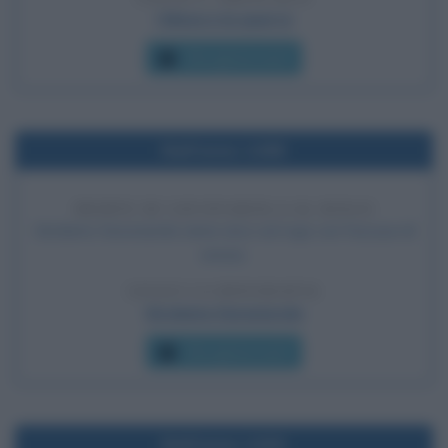
I Maya e la guerra
Che giorno era?
Nell'anno 1498
MORTE DI SAVONAROLA AL ROGO
Girolamo Savonarola viene arso sul rogo con l'accusa di
eresia.
LEGGI LA BIOGRAFIA
Girolamo Savonarola
Che giorno era?
Nell'anno 1430