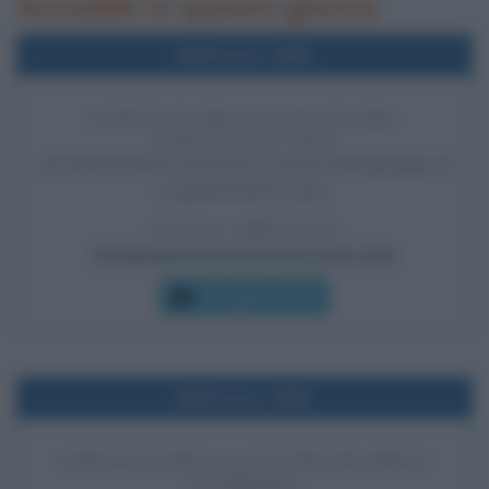
Accadde in questo giorno
Nell'anno 1995
ANNUNCIO DELLA NASCITA DEL
LINGUAGGIO JAVA
Sun Microsystems annuncia la nascita del linguaggio di
programmazione Java.
LEGGI L'ARTICOLO
Il linguaggio di programmazione Java
Che giorno era?
Nell'anno 1960
ANNUNCIO DELLA CATTURA DI ADOLF
EICHMANN