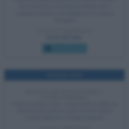
neo-Arcivescovo di Canterbury, dichiara nullo il
matrimonio di Enrico VIII d'Inghilterra con Caterina
d'Aragona.
LEGGI LA BIOGRAFIA
Enrico VIII Tudor
Che giorno era?
Nell'anno 1520
RIVOLTA DEI MAYA CONTRO I
CONQUISTADORES
I Maya si rivoltano contro i conquistadores (militari ed
esploratori che portarono gli le Americhe sotto il
controllo dell'impero coloniale spagnolo).
LEGGI L'ARTICOLO