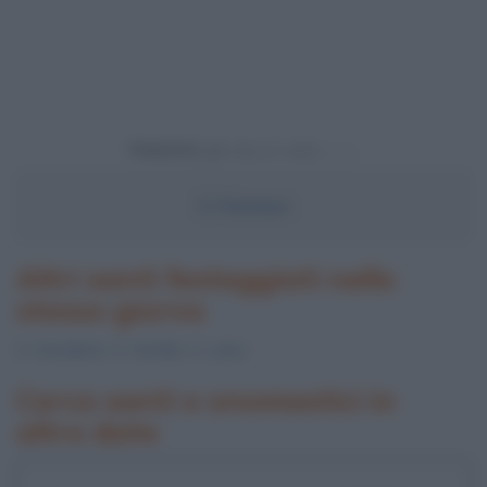
Powered by
S.
Fiorenzo
Altri santi festeggiati nello
stesso giorno
S.
Desiderio
, S.
Antida
, S.
Luino
Cerca santi e onomastici in
altre date