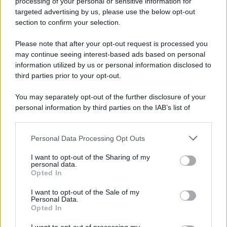
processing of your personal or sensitive information for
52 ANNI FA
targeted advertising by us, please use the below opt-out
Camminando su una fune, Philippe Petit compie la
section to confirm your selection.
sua celebre traversata delle Twin Towers a New
Please note that after your opt-out request is processed you
York.
may continue seeing interest-based ads based on personal
LEGGI LA BIOGRAFIA
information utilized by us or personal information disclosed to
Philippe Petit
third parties prior to your opt-out.
You may separately opt-out of the further disclosure of your
personal information by third parties on the IAB’s list of
downstream participants.
Personal Data Processing Opt Outs
This information may also be disclosed by us to third parties
on the IAB’s List of Downstream Participants that may further
I want to opt-out of the Sharing of my
disclose it to other third parties.
personal data.
Opted In
Please note that this website/app uses one or more Google
RICEVI GLI AGGIORNAMENTI
services and may gather and store information including but
I want to opt-out of the Sale of my
Personal Data.
not limited to your visit or usage behaviour. You may click to
Opted In
grant or deny consent to Google and its third-party tags to
Inserisci la tua migliore e-mail
use your data for below specified purposes in below Google