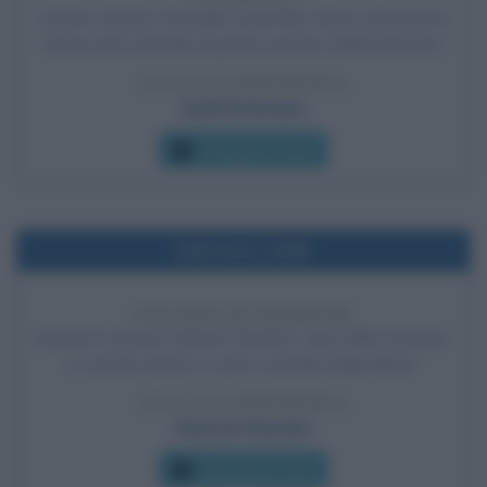
Il primo ministro d'Israele David Ben Gurion annuncia la
cattura del criminale di guerra nazista Adolf Eichmann.
LEGGI LA BIOGRAFIA
Adolf Eichmann
Che giorno era?
Nell'anno 1945
SUICIDIO DI HIMMLER
Il gerarca nazista Heinrich Himmler, capo della Gestapo,
si suicida mentre è sotto custodia degli Alleati.
LEGGI LA BIOGRAFIA
Heinrich Himmler
Che giorno era?