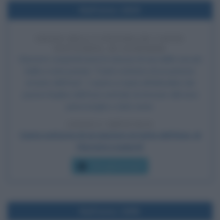
Nell'anno 1829
INIZIO DELLA STESURA DI CANTO
NOTTURNO, DI LEOPARDI
Giacomo Leopardi inizia la stesura di una delle sue più
belle e note poesie: "Canto notturno di un pastore
errante dell’Asia". L'opera si ispira all'abitudine dei
pastori kirghisi dell’Asia centrale di intonare alla luna
piena lunghe e dolci nenie.
LEGGI L'ARTICOLO
Canto notturno di un pastore errante dell’Asia, di
Giacomo Leopardi
Che giorno era?
Nell'anno 1895