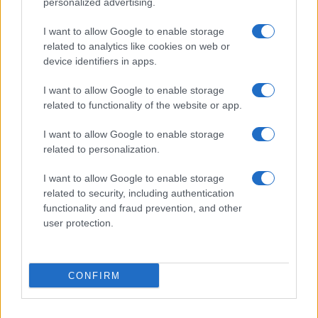
personalized advertising.
I want to allow Google to enable storage
related to analytics like cookies on web or
Biografie
Approfondimenti
device identifiers in apps.
Biografie di oggi
Mappa del sito
Biografie più visitate
Ricorrenze
I want to allow Google to enable storage
Indice dei nomi
Onomastico
related to functionality of the website or app.
Foto di personaggi famosi
Che giorno era?
Categorie
Che giorno sarà?
I want to allow Google to enable storage
Temi
Cultura
related to personalization.
Servizi
I want to allow Google to enable storage
Pubblica la tua biografia
related to security, including authentication
functionality and fraud prevention, and other
Privacy Policy
user protection.
Cookie Policy
Preferenze Privacy
Contatti
CONFIRM
Biografieonline.it © 2003-2025 • Riproduzione dei testi consentita citando la fonte
Creative Commons
come da Licenza
• Nota: come Affiliato Amazon, il sito
Pubblicità
ricava commissioni sugli acquisti idonei. •