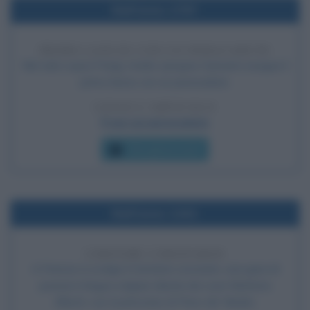
Nell'anno 1797
PRIMO LANCIO CON UN PARACADUTE
Nel cielo sopra Parigi, Andre-Jacques Garnerin esegue il
primo lancio con un paracadute.
LEGGI L'ARTICOLO
Frasi sui paracadute
Che giorno era?
Nell'anno 1441
CERTAME CORONARIO
A Firenze si svolge il Certame coronario, una gara di
poesia in lingua volgare ideata da Leon Battista
Alberti, con il patrocinio di Piero de' Medici.