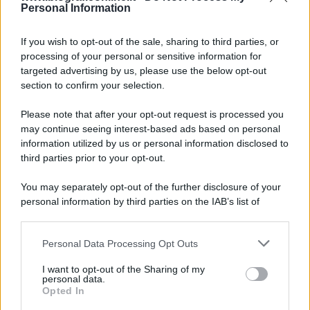
Personal Information
Accadde oggi
If you wish to opt-out of the sale, sharing to third parties, or
10 agosto 1793
processing of your personal or sensitive information for
targeted advertising by us, please use the below opt-out
233 ANNI FA
section to confirm your selection.
A Parigi Maximilien de Robespierre inaugura il
Please note that after your opt-out request is processed you
museo del Louvre.
may continue seeing interest-based ads based on personal
LEGGI L'ARTICOLO
information utilized by us or personal information disclosed to
Storia del Louvre
third parties prior to your opt-out.
You may separately opt-out of the further disclosure of your
personal information by third parties on the IAB’s list of
downstream participants.
Personal Data Processing Opt Outs
This information may also be disclosed by us to third parties
on the IAB’s List of Downstream Participants that may further
I want to opt-out of the Sharing of my
disclose it to other third parties.
personal data.
Opted In
Please note that this website/app uses one or more Google
RICEVI GLI AGGIORNAMENTI