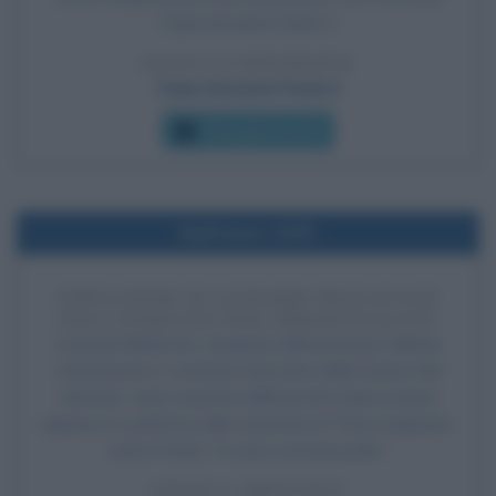
Papa Giovanni Paolo II.
LEGGI LA BIOGRAFIA
Papa Giovanni Paolo II
Che giorno era?
Nell'anno 1975
ESPULSIONE DI LEONARD MATLOVICH
DALL'ESERCITO PER OMOSESSUALITÀ
Leonard Matlovich, sergente dell'aviazione militare
statunitense e veterano decorato della Guerra del
Vietnam, viene cacciato dall'esercito dopo essere
apparso in uniforme sulla copertina di Time magazine,
sotto il titolo "Io sono omosessuale".
LEGGI L'ARTICOLO