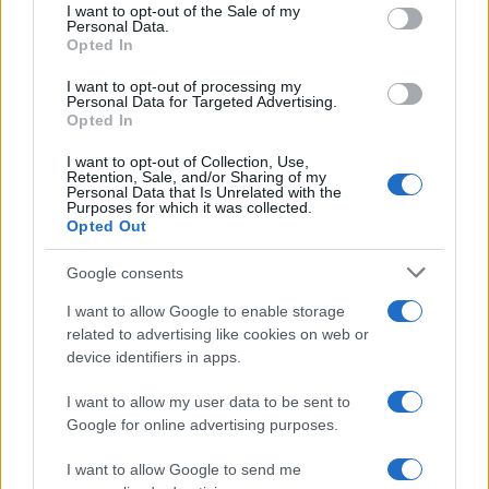
services and may gather and store information including but
I want to opt-out of the Sale of my
Personal Data.
not limited to your visit or usage behaviour. You may click to
Opted In
grant or deny consent to Google and its third-party tags to
Inserisci la tua migliore e-mail
use your data for below specified purposes in below Google
I want to opt-out of processing my
consent section.
Personal Data for Targeted Advertising.
E-mail
Opted In
OK
I want to opt-out of Collection, Use,
Retention, Sale, and/or Sharing of my
Personal Data that Is Unrelated with the
Purposes for which it was collected.
Opted Out
Google consents
I want to allow Google to enable storage
related to advertising like cookies on web or
device identifiers in apps.
I want to allow my user data to be sent to
Google for online advertising purposes.
I want to allow Google to send me