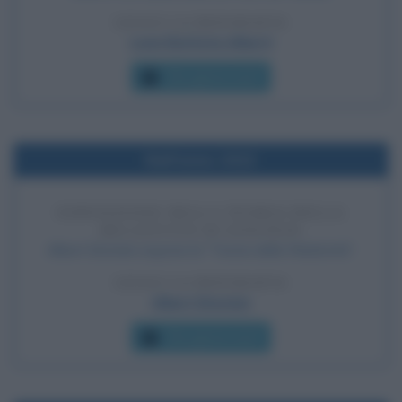
LEGGI LA BIOGRAFIA
Leon Battista Alberti
Che giorno era?
Nell'anno 1913
ESPOSIZIONE DELLA TEORIA DELLA
RELATIVITÀ DI EINSTEIN
Albert Einstein espone la "Teoria della Relatività".
LEGGI LA BIOGRAFIA
Albert Einstein
Che giorno era?