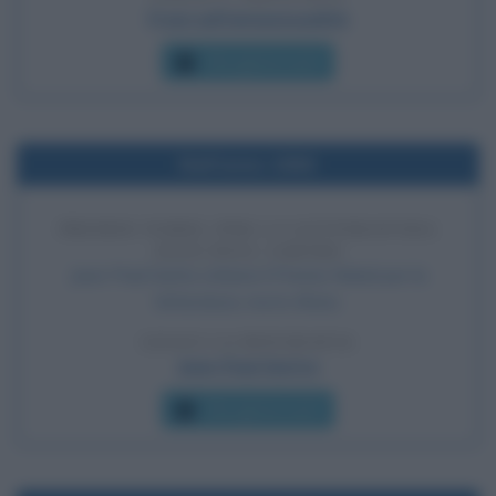
Frasi sull'omosessualità
Che giorno era?
Nell'anno 1866
PREMIO NOBEL PER LA LETTERATURA
JEAN-PAUL SARTRE
Jean-Paul Sartre ottiene il Premio Nobel per la
letteratura, ma lo rifiuta.
LEGGI LA BIOGRAFIA
Jean-Paul Sartre
Che giorno era?