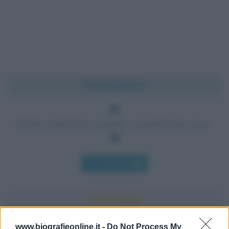
Chi l'ha detto?
Presta a tutti il tuo orecchio, a pochi la tua voce.
Chi l'ha detto
www.biografieonline.it -
Do Not Process My