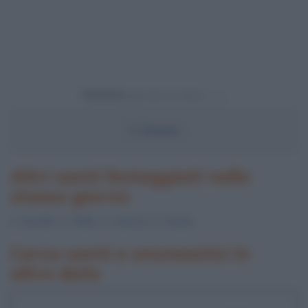
Powered by
S.
Donato
Altri santi festeggiati nello
stesso giorno
S.
Numillo
, S.
Mallo
, S.
Salomè
, S.
Elodia
Cerca santi e onomastici in
altre date