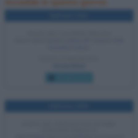
Accadde in questo giorno
Nell'anno 2022
INIZIO DEL GOVERNO MELONI
Entra in carica il governo Meloni, 68° esecutivo della
Repubblica Italiana.
LEGGI LA BIOGRAFIA
Giorgia Meloni
Che giorno era?
Nell'anno 1978
INIZIO DEL PONTIFICATO DI PAPA
GIOVANNI PAOLO II
Karol Wojtyla inizia il suo pontificato con il nome di