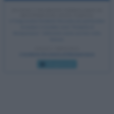
AVVIENE L'INCIDENTE FERROVIARIO DI
MONTPARNASSE (FOTO FAMOSA)
A Parigi avviene l'incidente ferroviario più spettacolare
di sempre: è ricordato come "l'incidente di
Montparnasse". Dell'evento esiste una foto molto
famosa.
LEGGI L'ARTICOLO
L'incidente ferroviario di Montparnasse
Che giorno era?