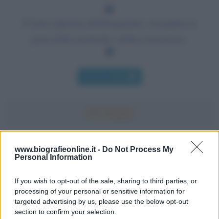
È l'arte suprema dell'insegnante, risvegliare la
gioia della creatività e della conoscenza.
Chi l'ha detto
Accadde oggi
www.biografieonline.it -
Do Not Process My
Personal Information
7 agosto 1974
If you wish to opt-out of the sale, sharing to third parties, or
processing of your personal or sensitive information for
52 ANNI FA
targeted advertising by us, please use the below opt-out
Camminando su una fune, Philippe Petit compie la
section to confirm your selection.