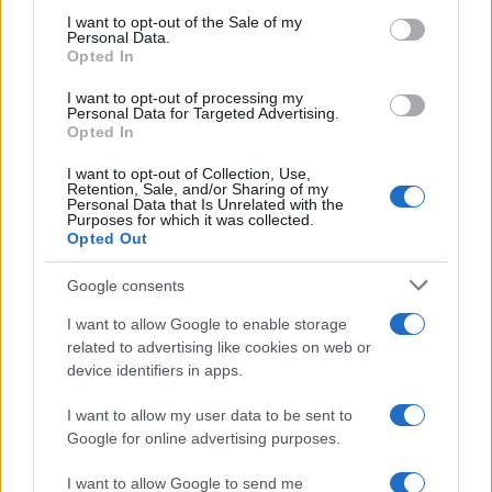
RICEVI GLI AGGIORNAMENTI
services and may gather and store information including but
I want to opt-out of the Sale of my
Personal Data.
not limited to your visit or usage behaviour. You may click to
Opted In
grant or deny consent to Google and its third-party tags to
Inserisci la tua migliore e-mail
use your data for below specified purposes in below Google
I want to opt-out of processing my
consent section.
Personal Data for Targeted Advertising.
E-mail
Opted In
OK
I want to opt-out of Collection, Use,
Retention, Sale, and/or Sharing of my
Personal Data that Is Unrelated with the
Purposes for which it was collected.
Opted Out
Google consents
I want to allow Google to enable storage
related to advertising like cookies on web or
device identifiers in apps.
I want to allow my user data to be sent to
Google for online advertising purposes.
I want to allow Google to send me