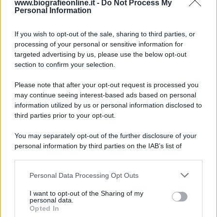
www.biografieonline.it -
Do Not Process My
Personal Information
6 agosto 1945
If you wish to opt-out of the sale, sharing to third parties, or
81 ANNI FA
processing of your personal or sensitive information for
Durante la Seconda guerra mondiale avviene uno dei
targeted advertising by us, please use the below opt-out
più tristi episodi che la storia ricordi: il
section to confirm your selection.
bombardamento atomico di Hiroshima.
Please note that after your opt-out request is processed you
LEGGI L'ARTICOLO
may continue seeing interest-based ads based on personal
Il bombardamento atomico di Hiroshima e
information utilized by us or personal information disclosed to
Nagasaki
third parties prior to your opt-out.
You may separately opt-out of the further disclosure of your
personal information by third parties on the IAB’s list of
downstream participants.
Personal Data Processing Opt Outs
This information may also be disclosed by us to third parties
on the IAB’s List of Downstream Participants that may further
I want to opt-out of the Sharing of my
disclose it to other third parties.
personal data.
Opted In
Please note that this website/app uses one or more Google