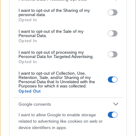
on the IAB’s List of Downstream Participants that may further
I want to opt-out of the Sharing of my
disclose it to other third parties.
personal data.
Opted In
Please note that this website/app uses one or more Google
RICEVI GLI AGGIORNAMENTI
services and may gather and store information including but
I want to opt-out of the Sale of my
Personal Data.
not limited to your visit or usage behaviour. You may click to
Opted In
grant or deny consent to Google and its third-party tags to
Inserisci la tua migliore e-mail
use your data for below specified purposes in below Google
I want to opt-out of processing my
consent section.
Personal Data for Targeted Advertising.
E-mail
Opted In
OK
I want to opt-out of Collection, Use,
Retention, Sale, and/or Sharing of my
Personal Data that Is Unrelated with the
Purposes for which it was collected.
Opted Out
Google consents
I want to allow Google to enable storage
related to advertising like cookies on web or
device identifiers in apps.