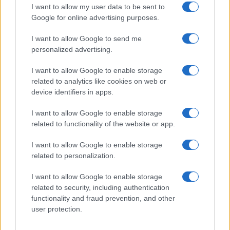
I want to allow my user data to be sent to
Google for online advertising purposes.
I want to allow Google to send me
personalized advertising.
I want to allow Google to enable storage
related to analytics like cookies on web or
Biografie
Approfondimenti
device identifiers in apps.
Biografie di oggi
Mappa del sito
Biografie più visitate
Ricorrenze
I want to allow Google to enable storage
Indice dei nomi
Onomastico
related to functionality of the website or app.
Foto di personaggi famosi
Che giorno era?
Categorie
Che giorno sarà?
I want to allow Google to enable storage
Temi
Cultura
related to personalization.
Servizi
I want to allow Google to enable storage
Pubblica la tua biografia
related to security, including authentication
Privacy Policy
functionality and fraud prevention, and other
user protection.
Cookie Policy
Preferenze Privacy