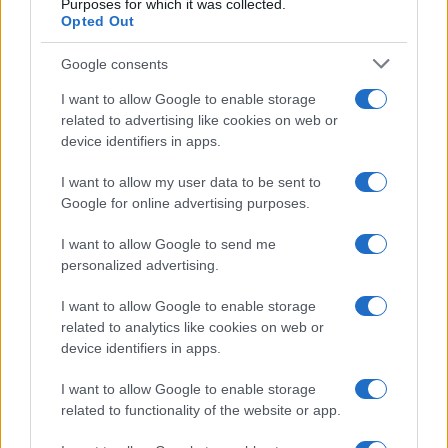
Purposes for which it was collected.
Opted Out
Google consents
I want to allow Google to enable storage
related to advertising like cookies on web or
device identifiers in apps.
I want to allow my user data to be sent to
Google for online advertising purposes.
I want to allow Google to send me
personalized advertising.
I want to allow Google to enable storage
related to analytics like cookies on web or
Biografie
Approfondimenti
device identifiers in apps.
Biografie di oggi
Mappa del sito
Biografie più visitate
Ricorrenze
I want to allow Google to enable storage
Indice dei nomi
Onomastico
related to functionality of the website or app.
Foto di personaggi famosi
Che giorno era?