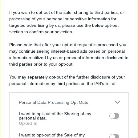
If you wish to opt-out of the sale, sharing to third parties, or
processing of your personal or sensitive information for
targeted advertising by us, please use the below opt-out
section to confirm your selection.
Scrivi un messaggio
Please note that after your opt-out request is processed you
Commenti Facebook
may continue seeing interest-based ads based on personal
information utilized by us or personal information disclosed to
third parties prior to your opt-out.
You may separately opt-out of the further disclosure of your
personal information by third parties on the IAB’s list of
downstream participants.
Personal Data Processing Opt Outs
This information may also be disclosed by us to third parties
on the IAB’s List of Downstream Participants that may further
I want to opt-out of the Sharing of my
disclose it to other third parties.
personal data.
Opted In
Please note that this website/app uses one or more Google
RICEVI GLI AGGIORNAMENTI
services and may gather and store information including but
I want to opt-out of the Sale of my