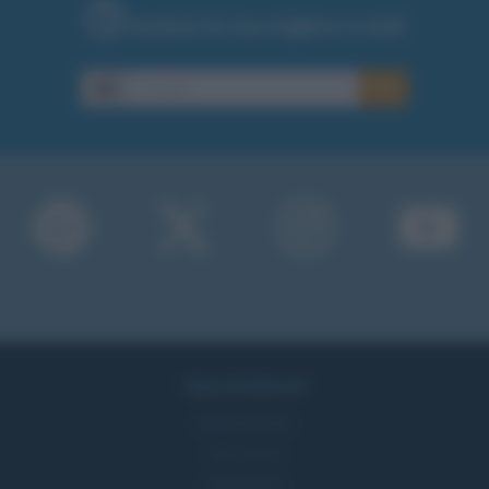
Inserisci la tua migliore e-mail
E-mail
OK
Approfondimenti
Mappa del sito
Ricorrenze
Onomastico