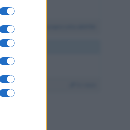
Da:
annaono proprio cotta..bEATRA
Da:
rocco