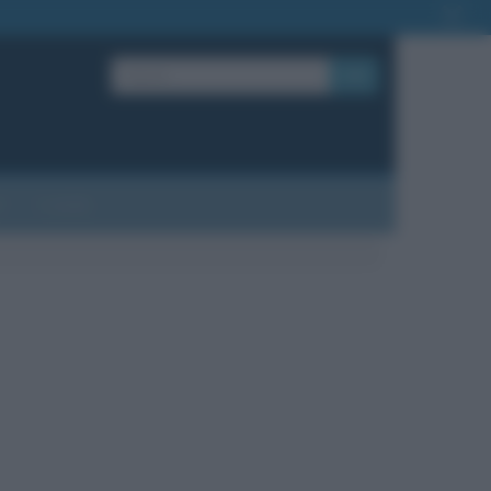
OK
?
Contatti