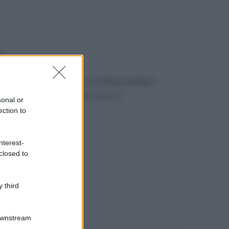
2
gerimento o un commento per
Renzo Arbore
.
mmenti di Facebook
, più in basso.
sonal or
ection to
nterest-
closed to
 third
Downstream