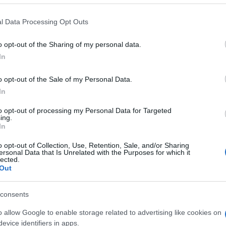
 that this website/app uses one or more Google services and may gath
l Data Processing Opt Outs
zo Arbore. Tuttavia pubblicando il messaggio come commento al tes
including but not limited to your visit or usage behaviour. You may click 
 to Google and its third-party tags to use your data for below specifi
ona dello staff di Renzo Arbore.
o opt-out of the Sharing of my personal data.
ogle consent section.
In
o opt-out of the Sale of my Personal Data.
1
2
3
4
5
6
7
8
9
10
In
to opt-out of processing my Personal Data for Targeted
ing.
In
o opt-out of Collection, Use, Retention, Sale, and/or Sharing
ersonal Data that Is Unrelated with the Purposes for which it
lected.
Out
melato!dal momento che si erano lasciati ...spazio ai nuovi.tha
consents
 ma..chissa la vita e' ancora lunga. succedono ancora i mir
o allow Google to enable storage related to advertising like cookies on
evice identifiers in apps.