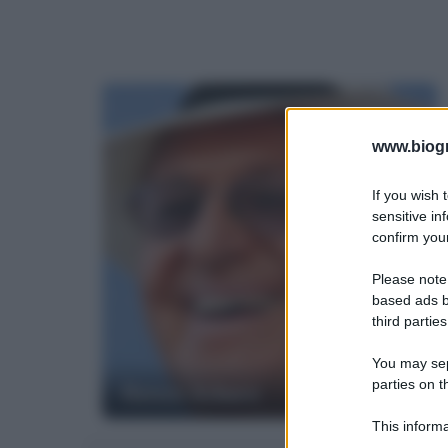
www.biogra
If you wish 
sensitive in
confirm your
Please note
based ads b
third parties
You may sepa
parties on t
Renzo Arbore
This informa
Participants