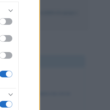
er and store
to biografico, c'è la possibilità che giunga a
to grant or
ed purposes
t's me!tardona bella simpatica ma con un
acoli?