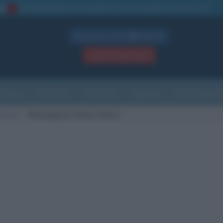
La TUA storia
: perché pubblicare la tua biografia su questo sito
1
Biografie in PDF
GRATIS
ACCEDI / REGISTRATI
Indice
Newsletter
Ricorrenze
Cultura
Che giorno sarà
Arbore
Messaggi per Renzo Arbore