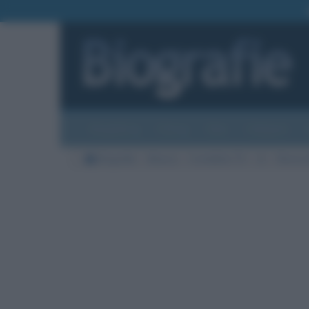
Biografie
Foto
Temi
Categorie
Biografie
Musica
Conduttori TV
A
Renzo 