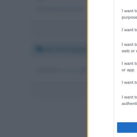
ciao annaaaaaaaaaaaa
I want t
purpose
I want 
I want t
Martedì 15 giugno 2010 10:01:04
web or d
I want t
condivido e viva la melodia mediterranea!
or app.
I want t
I want t
authenti