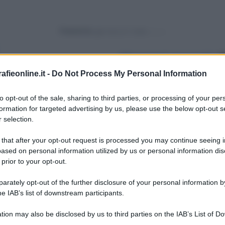
Powered by
Messaggi presenti
:
9
fieonline.it -
Do Not Process My Personal Information
Lascia un messaggio, un sug
Utilizza il pulsante, oppure i
co
to opt-out of the sale, sharing to third parties, or processing of your per
formation for targeted advertising by us, please use the below opt-out s
Scrivi un messaggio
 selection.
 that after your opt-out request is processed you may continue seeing i
Leggi anche:
ased on personal information utilized by us or personal information dis
Frasi di Renzo Arbore
 prior to your opt-out.
rately opt-out of the further disclosure of your personal information by
he IAB’s list of downstream participants.
tion may also be disclosed by us to third parties on the IAB’s List of 
 that may further disclose it to other third parties.