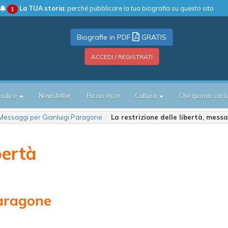
La TUA storia
: perché pubblicare la tua biografia su questo sito
1
Biografie in PDF
GRATIS
ACCEDI / REGISTRATI
Indice
Newsletter
Ricorrenze
Cultura
Che giorno sarà
Messaggi per Gianluigi Paragone
La restrizione delle libertà, mes
bertà
Paragone