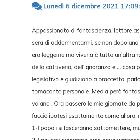
Lunedì 6 dicembre 2021 17:09
Appassionato di fantascienza, lettore assi
sera di addormentarmi, se non dopo una b
era leggerne ma viverla è tutta un’altra ro
della cattiveria, dell’ignoranza e … cosa
legislativo e giudiziario a braccetto, par
tornaconto personale. Media però fantast
volano”. Ora passerò le mie giornate da p
faccio ipotesi esattamente come allora, 
1-I popoli si lasceranno sottomettere, muo