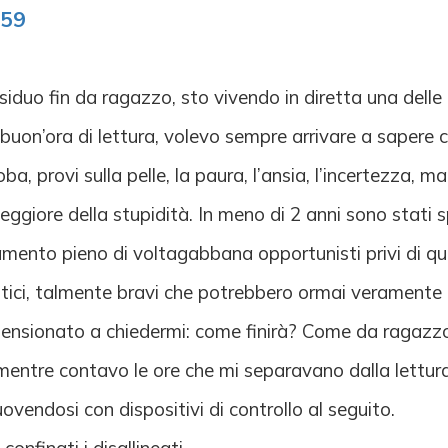
:59
duo fin da ragazzo, sto vivendo in diretta una delle i
uon’ora di lettura, volevo sempre arrivare a sapere c
ba, provi sulla pelle, la paura, l’ansia, l’incertezza, m
 peggiore della stupidità. In meno di 2 anni sono stati
lamento pieno di voltagabbana opportunisti privi di qua
ici, talmente bravi che potrebbero ormai veramente c
ensionato a chiedermi: come finirà? Come da ragazzo n
mentre contavo le ore che mi separavano dalla lettura
vendosi con dispositivi di controllo al seguito.