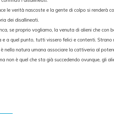
onfinati i disallineati.
uce le verità nascoste e la gente di colpo si renderà c
ia dei disallineati.
nca, se proprio vogliamo, la venuta di alieni che con b
 e a quel punto, tutti vissero felici e contenti. Stran
è nella natura umana associare la cattiveria al potere
 ma non è quel che sta già succedendo ovunque, gli alie