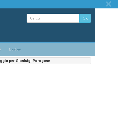
OK
?
Contatti
saggio per Gianluigi Paragone