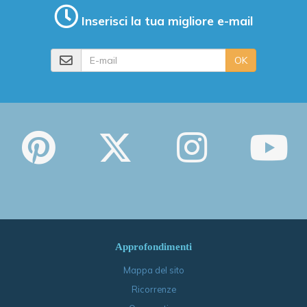
Inserisci la tua migliore e-mail
E-mail
OK
Approfondimenti
Mappa del sito
Ricorrenze