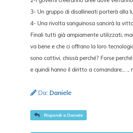
2-I governi creeranno aree dove verranno c
3- Un gruppo di disallineati porterà alla l
4- Una rivolta sanguinosa sancirà la vittor
Finali tutti già ampiamente utilizzati, ma
va bene e che ci offrano la loro tecnologia
sono cattivi, chissà perché? Forse perché 
e quindi hanno il diritto a comandare… .,
Da:
Daniele
Rispondi a Daniele