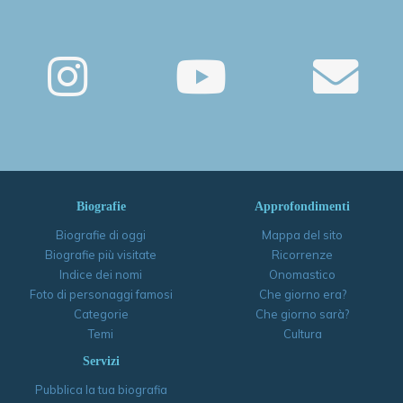
Biografie
Approfondimenti
Biografie di oggi
Mappa del sito
Biografie più visitate
Ricorrenze
Indice dei nomi
Onomastico
Foto di personaggi famosi
Che giorno era?
Categorie
Che giorno sarà?
Temi
Cultura
Servizi
Pubblica la tua biografia