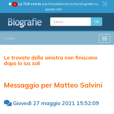
La TUA storia
: perché pubblicare la tua biografia su
1
questo sito
OK
Sezioni
Toggle
Le trovate della sinistra non finiscono
dopo lo ius soli
Messaggio per Matteo Salvini
Giovedì 27 maggio 2021 15:52:09