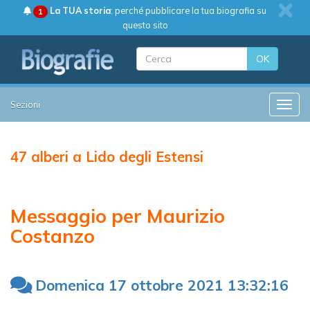
La TUA storia
: perché pubblicare la tua biografia su
1
questo sito
OK
Sezioni
Toggle
47 alberi a Lido degli Estensi
Messaggio per Maurizio
Costanzo
Domenica 17 ottobre 2021 13:32:16